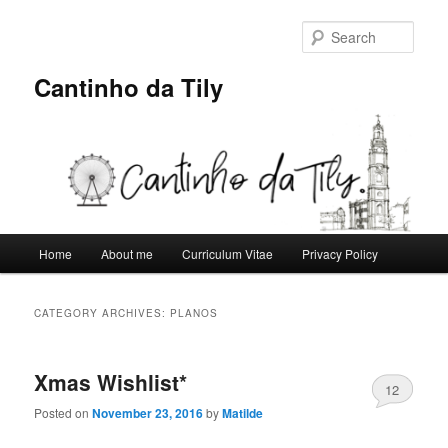
Skip
Skip
to
to
Sear
primary
secondary
content
content
Cantinho da Tily
Main
Home
About me
Curriculum Vitae
Privacy Policy
menu
CATEGORY ARCHIVES:
PLANOS
Xmas Wishlist*
12
Posted on
November 23, 2016
by
Matilde