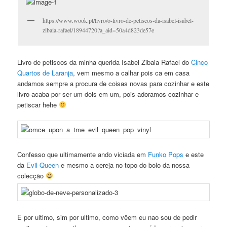
https://www.wook.pt/livro/o-livro-de-petiscos-da-isabel-isabel-
zibaia-rafael/18944720?a_aid=50a4d823de57e
Livro de petiscos da minha querida Isabel Zibaia Rafael do
Cinco
Quartos de Laranja
, vem mesmo a calhar pois ca em casa
andamos sempre a procura de coisas novas para cozinhar e este
livro acaba por ser um dois em um, pois adoramos cozinhar e
petiscar hehe
Confesso que ultimamente ando viciada em
Funko Pops
e este
da
Evil Queen
e mesmo a cereja no topo do bolo da nossa
colecção
E por ultimo, sim por ultimo, como vêem eu nao sou de pedir