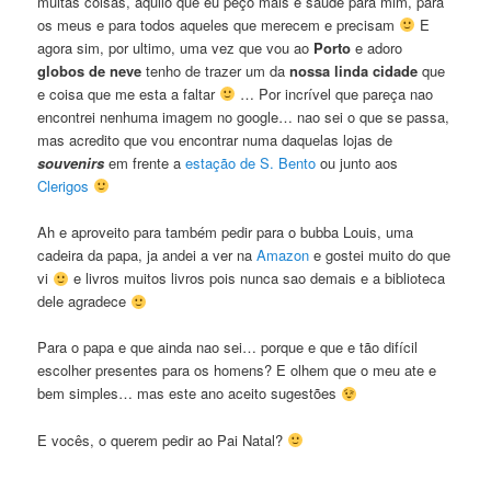
muitas coisas, aquilo que eu peço mais e saúde para mim, para
os meus e para todos aqueles que merecem e precisam
E
agora sim, por ultimo, uma vez que vou ao
Porto
e adoro
globos de neve
tenho de trazer um da
nossa linda cidade
que
e coisa que me esta a faltar
… Por incrível que pareça nao
encontrei nenhuma imagem no google… nao sei o que se passa,
mas acredito que vou encontrar numa daquelas lojas de
souvenirs
em frente a
estação de S. Bento
ou junto aos
Clerigos
Ah e aproveito para também pedir para o bubba Louis, uma
cadeira da papa, ja andei a ver na
Amazon
e gostei muito do que
vi
e livros muitos livros pois nunca sao demais e a biblioteca
dele agradece
Para o papa e que ainda nao sei… porque e que e tão difícil
escolher presentes para os homens? E olhem que o meu ate e
bem simples… mas este ano aceito sugestões
E vocês, o querem pedir ao Pai Natal?