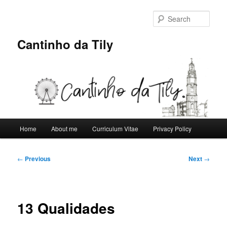
Skip
to
Sear
primary
content
Cantinho da Tily
Main
Home
About me
Curriculum Vitae
Privacy Policy
menu
Post
←
Previous
Next
→
navigation
13 Qualidades