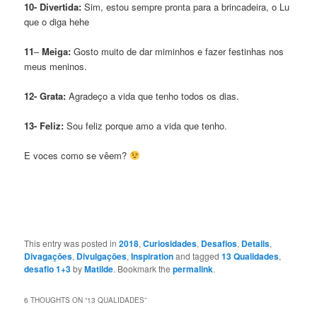
10- Divertida:
Sim, estou sempre pronta para a brincadeira, o Lu
que o diga hehe
11
–
Meiga:
Gosto muito de dar miminhos e fazer festinhas nos
meus meninos.
12- Grata:
Agradeço a vida que tenho todos os dias.
13- Feliz:
Sou feliz porque amo a vida que tenho.
E voces como se vêem?
This entry was posted in
2018
,
Curiosidades
,
Desafios
,
Details
,
Divagaçōes
,
Divulgaçōes
,
Inspiration
and tagged
13 Qualidades
,
desafio 1+3
by
Matilde
. Bookmark the
permalink
.
6 THOUGHTS ON “
13 QUALIDADES
”