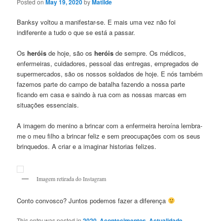
Posted on
May 19, 2020
by
Matilde
Banksy voltou a manifestar-se. E mais uma vez não foi
indiferente a tudo o que se está a passar.
Os
heróis
de hoje, são os
heróis
de sempre. Os médicos,
enfermeiras, cuidadores, pessoal das entregas, empregados de
supermercados, são os nossos soldados de hoje. E nós também
fazemos parte do campo de batalha fazendo a nossa parte
ficando em casa e saindo à rua com as nossas marcas em
situações essenciais.
A imagem do menino a brincar com a enfermeira heroína lembra-
me o meu filho a brincar feliz e sem preocupações com os seus
brinquedos. A criar e a imaginar historias felizes.
Imagem retirada do Instagram
Conto convosco? Juntos podemos fazer a diferença
This entry was posted in
2020
,
Acontecimentos
,
Actualidade
,