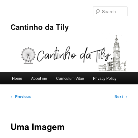
Skip
to
Sear
primary
content
Cantinho da Tily
Main
Home
About me
Curriculum Vitae
Privacy Policy
menu
Post
←
Previous
Next
→
navigation
Uma Imagem