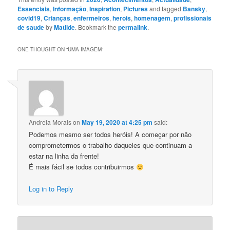
Essenciais
,
Informação
,
Inspiration
,
Pictures
and tagged
Bansky
,
covid19
,
Crianças
,
enfermeiros
,
herois
,
homenagem
,
profissionais
de saude
by
Matilde
. Bookmark the
permalink
.
ONE THOUGHT ON “
UMA IMAGEM
”
Andreia Morais
on
May 19, 2020 at 4:25 pm
said:
Podemos mesmo ser todos heróis! A começar por não
comprometermos o trabalho daqueles que continuam a
estar na linha da frente!
É mais fácil se todos contribuirmos
Log in to Reply