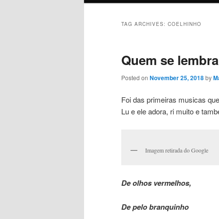
TAG ARCHIVES:
COELHINHO
Quem se lembr
Posted on
November 25, 2018
by
Ma
Foi das primeiras musicas que
Lu e ele adora, ri muito e tam
Imagem retirada do Google
De olhos vermelhos,
De pelo branquinho