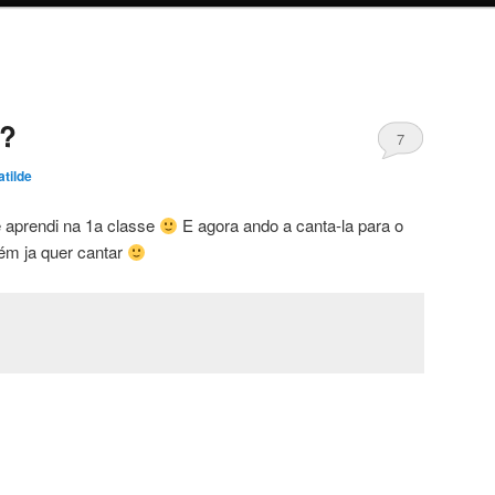
a?
7
tilde
 aprendi na 1a classe
E agora ando a canta-la para o
bém ja quer cantar