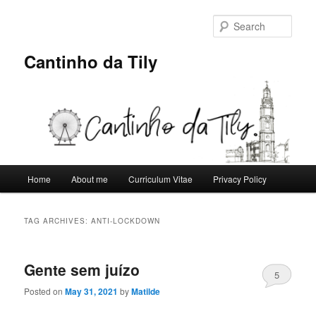
Skip
Skip
to
to
Sear
primary
secondary
content
content
Cantinho da Tily
Main
Home
About me
Curriculum Vitae
Privacy Policy
menu
TAG ARCHIVES:
ANTI-LOCKDOWN
Gente sem juízo
5
Posted on
May 31, 2021
by
Matilde