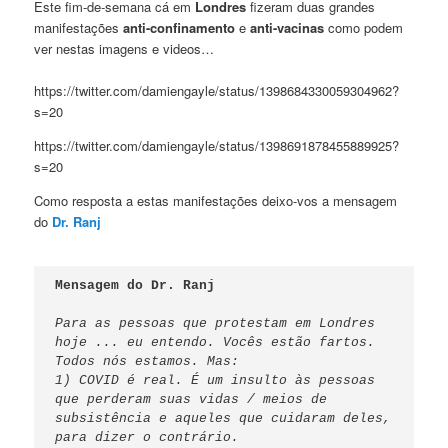
Este fim-de-semana cá em
Londres
fizeram duas grandes
manifestações
anti-confinamento
e
anti-vacinas
como podem
ver nestas imagens e videos…
https://twitter.com/damiengayle/status/1398684330059304962?
s=20
https://twitter.com/damiengayle/status/1398691878455889925?
s=20
Como resposta a estas manifestações deixo-vos a mensagem
do
Dr. Ranj
Mensagem do Dr. Ranj
Para as pessoas que protestam em Londres 
hoje ... eu entendo. Vocês estão fartos. 
Todos nós estamos. Mas: 

1) COVID é real. É um insulto às pessoas 
que perderam suas vidas / meios de 
subsistência e aqueles que cuidaram deles, 
para dizer o contrário. 
