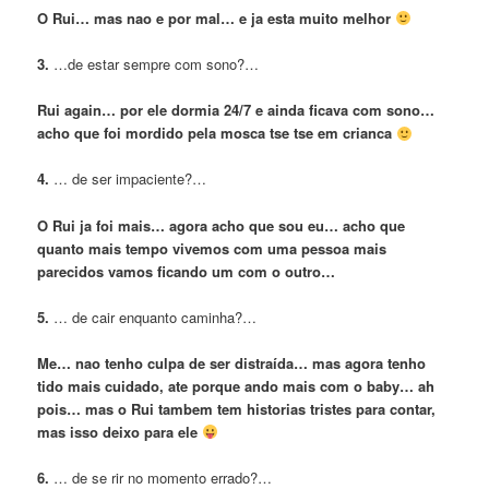
O Rui… mas nao e por mal… e ja esta muito melhor
3.
…de estar sempre com sono?…
Rui again… por ele dormia 24/7 e ainda ficava com sono…
acho que foi mordido pela mosca tse tse em crianca
4.
… de ser impaciente?…
O Rui ja foi mais… agora acho que sou eu… acho que
quanto mais tempo vivemos com uma pessoa mais
parecidos vamos ficando um com o outro…
5.
… de cair enquanto caminha?…
Me… nao tenho culpa de ser distraída… mas agora tenho
tido mais cuidado, ate porque ando mais com o baby… ah
pois… mas o Rui tambem tem historias tristes para contar,
mas isso deixo para ele
6.
… de se rir no momento errado?…