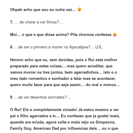
Ohpah acho que sou eu outra vez…
7.
… de chorar a ver filmes?…
Moi… o que e que disse acima? Pita chorona confessa
8.
…de ser o primeiro a morrer no Apocalipse?… LOL
Hmmm acho que eu, sem duvidas, pois o Rui esta melhor
preparado para estas coisas… mas quero acreditar, que
vamos morrer os tres juntos, bem agarradinhos… isto e o
meu lado romantico e sonhador a falar mas se acontecer,
quero muito fazer para que seja assim… do mal o menos…
9.
…de ver desenhos animados?…
O Rui! Ele e completamente viciado! Ja estou mesmo a ver
pai e filho agarrados a tv… Eu confesso que ja gostei mais,
quando era miuda, agora volta e meia vejo os Simpsons,
Family Guy, American Dad por influencias dele… ou o que