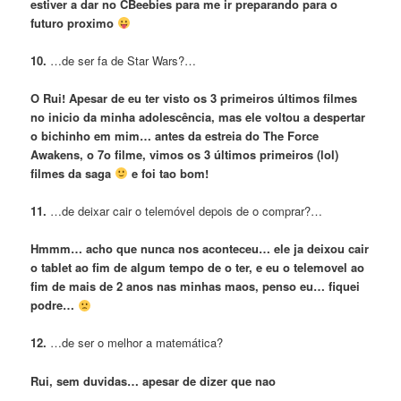
estiver a dar no CBeebies para me ir preparando para o
futuro proximo
10.
…de ser fa de Star Wars?…
O Rui! Apesar de eu ter visto os 3 primeiros últimos filmes
no inicio da minha adolescência, mas ele voltou a despertar
o bichinho em mim… antes da estreia do The Force
Awakens, o 7o filme, vimos os 3 últimos primeiros (lol)
filmes da saga
e foi tao bom!
11.
…de deixar cair o telemóvel depois de o comprar?…
Hmmm… acho que nunca nos aconteceu… ele ja deixou cair
o tablet ao fim de algum tempo de o ter, e eu o telemovel ao
fim de mais de 2 anos nas minhas maos, penso eu… fiquei
podre…
12.
…de ser o melhor a matemática?
Rui, sem duvidas… apesar de dizer que nao