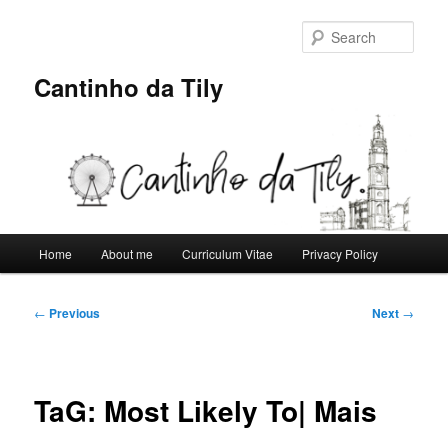
Skip
to
Sear
primary
content
Cantinho da Tily
Main
Home
About me
Curriculum Vitae
Privacy Policy
menu
Post
←
Previous
Next
→
navigation
TaG: Most Likely To| Mais