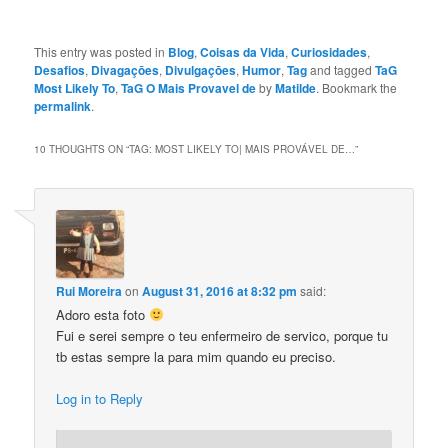
This entry was posted in
Blog
,
Coisas da Vida
,
Curiosidades
,
Desafios
,
Divagaçōes
,
Divulgaçōes
,
Humor
,
Tag
and tagged
TaG
Most Likely To
,
TaG O Mais Provavel de
by
Matilde
. Bookmark the
permalink
.
10 THOUGHTS ON “
TAG: MOST LIKELY TO| MAIS PROVÁVEL DE…
”
Rui Moreira
on
August 31, 2016 at 8:32 pm
said:
Adoro esta foto
Fui e serei sempre o teu enfermeiro de servico, porque tu
tb estas sempre la para mim quando eu preciso.
Log in to Reply