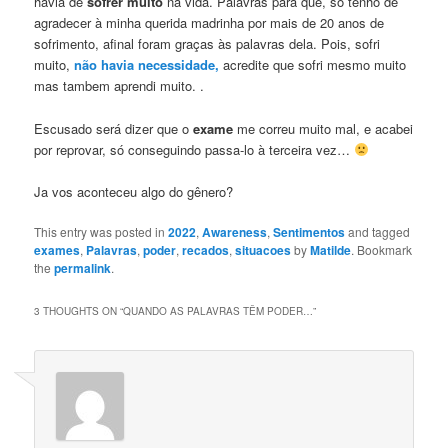
havia de
sofrer muito
na vida. Palavras para quê, so tenho de
agradecer à minha querida madrinha por mais de 20 anos de
sofrimento, afinal foram graças às palavras dela. Pois, sofri
muito,
não havia necessidade,
acredite que sofri mesmo muito
mas tambem aprendi muito. .
Escusado será dizer que o
exame
me correu muito mal, e acabei
por reprovar, só conseguindo passa-lo à terceira vez…
Ja vos aconteceu algo do gênero?
This entry was posted in
2022
,
Awareness
,
Sentimentos
and tagged
exames
,
Palavras
,
poder
,
recados
,
situacoes
by
Matilde
. Bookmark
the
permalink
.
3 THOUGHTS ON “
QUANDO AS PALAVRAS TÊM PODER…
”