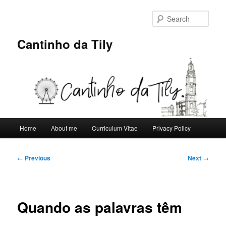
Skip
to
Sear
primary
content
Cantinho da Tily
Main
Home
About me
Curriculum Vitae
Privacy Policy
menu
Post
←
Previous
Next
→
navigation
Quando as palavras têm