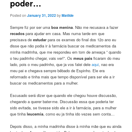
poder…
Posted on
January 31, 2022
by
Matilde
Sempre fiz por ser uma
boa menina
. Não me recusava a fazer
recados
para ajudar em casa. Mas numa tarde em que
precisava de
estudar
para os exames do final dos 12o ano eu
disse que não podia ir à farmácia buscar os medicamentos da
minha madrinha, que me respondeu em tom de ameaça ” quando
o teu padrinho chegar, vais ver!”. Os
meus pais
ficaram do meu
lado, pois o meu padrinho, que ja vos falei dele
aqui
, nao era
meu pai e chegava sempre bêbado de Espinho. Ele era
reformado e tinha mais que tempo disponível para ser ele a ir
buscar os medicamentos para a mulher.
Escusado será dizer que quando ele chegou houve discussão,
chegando a querer bater-me. Discussão essa que poderia ter
sido evitada, se tivesse sido ele a ir à farmácia, para a mulher
que tinha
leucemia
, como eu ja tinha ido vezes sem conta…
Depois disso, a minha madrinha disse à minha mãe que eu ainda