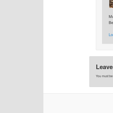
Mu
Be
Lo
Leave
You must b