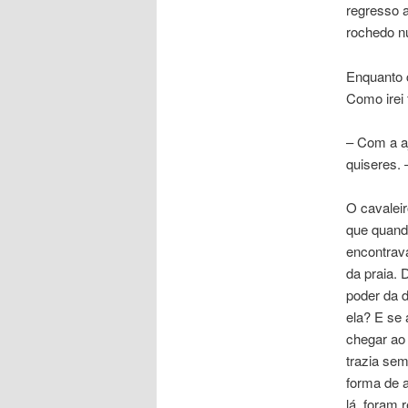
regresso 
rochedo nu
Enquanto c
Como irei
– Com a a
quiseres. 
O cavalei
que quando
encontrava
da praia. 
poder da 
ela? E se 
chegar ao
trazia sem
forma de 
lá, foram 