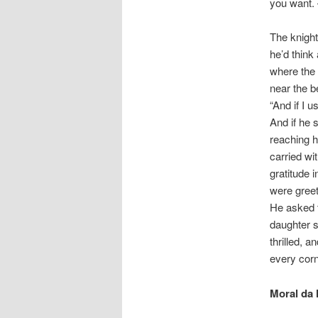
you want. 
The knight
he’d think
where the
near the b
“And if I 
And if he 
reaching h
carried wi
gratitude i
were greet
He asked t
daughter s
thrilled, 
every corn
Moral da 