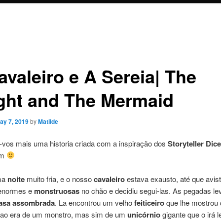
avaleiro e A Sereia| The
ght and The Mermaid
ay 7, 2019
by
Matilde
-vos mais uma historia criada com a inspiração dos
Storyteller Dic
em
ma
noite
muito fria, e o nosso
cavaleiro
estava exausto, até que avi
normes e
monstruosas
no chão e decidiu segui-las. As pegadas l
asa assombrada
. La encontrou um velho
feiticeiro
que lhe mostrou 
ao era de um monstro, mas sim de um
unicórnio
gigante que o irá l