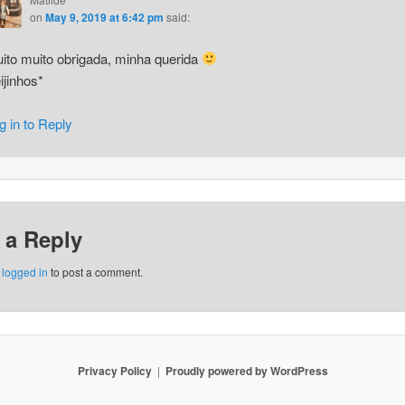
on
May 9, 2019 at 6:42 pm
said:
ito muito obrigada, minha querida
ijinhos*
g in to Reply
 a Reply
e
logged in
to post a comment.
Privacy Policy
Proudly powered by WordPress