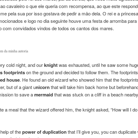
 ao cavaleiro o que ele queria com recompensa, ao que este respond
me pela sua por isso gostava de pedir a mão dela. O rei e a princesa
mocionados e logo no dia seguinte houve uma festa de arromba para
 com convidados vindos de todos os cantos dos mares.
m da minha autoria
ery cold night, and our
knight
was exhausted, until he saw some hug
 footprints
on the ground and decided to follow them. The footprint
ed house
. He found an old wizard who showed him that the footprint
r, but of a giant u
nicorn
that will take him back home but beforehan
mission to save a
mermaid
that was stuck on a cliff in a beach nearby
te a meal that the wizard offered him, the knight asked, “How will I d
 help of the
power of duplication
that I’ll give you, you can duplicat