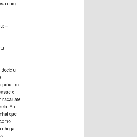
esa num
u: –
tu
 decidiu
e
va próximo
usasse o
 nadar ate
reia. Ao
nhal que
e como
o chegar
o,