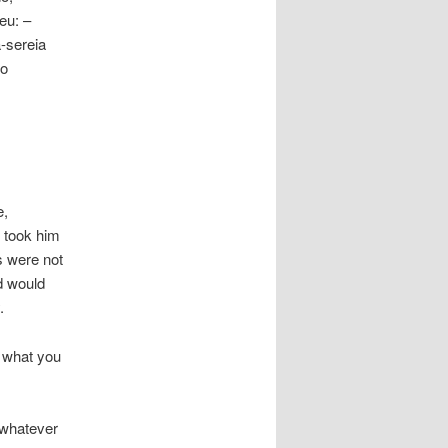
eu: –
-sereia
 o
e,
s took him
s were not
d would
.
o what you
e whatever