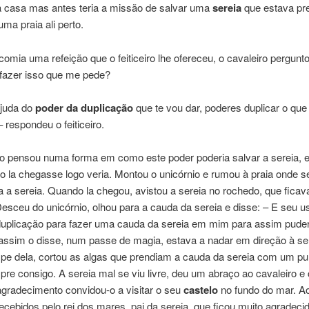
a casa mas antes teria a missão de salvar uma
sereia
que estava pr
ma praia ali perto.
omia uma refeição que o feiticeiro lhe ofereceu, o cavaleiro pergunto
 fazer isso que me pede?
juda do
poder da duplicação
que te vou dar, poderes duplicar o que 
– respondeu o feiticeiro.
ro pensou numa forma em como este poder poderia salvar a sereia, e
 la chegasse logo veria. Montou o unicórnio e rumou à praia onde s
 a sereia. Quando la chegou, avistou a sereia no rochedo, que fica
Desceu do unicórnio, olhou para a cauda da sereia e disse: – E seu 
duplicação para fazer uma cauda da sereia em mim para assim puder
assim o disse, num passe de magia, estava a nadar em direção à se
 pe dela, cortou as algas que prendiam a cauda da sereia com um pu
pre consigo. A sereia mal se viu livre, deu um abraço ao cavaleiro 
agradecimento convidou-o a visitar o seu
castelo
no fundo do mar. A
recebidos pelo rei dos mares, pai da sereia, que ficou muito agradecid