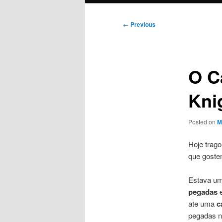
Post
←
Previous
navigation
O C
Kni
Posted on
M
Hoje trago
que gost
Estava u
pegadas
e
ate uma
c
pegadas n