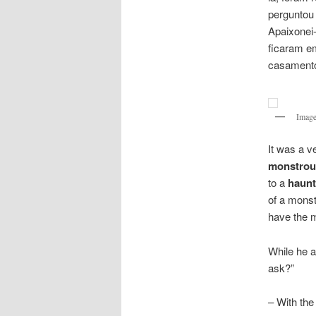
perguntou
Apaixonei-
ficaram e
casamento
Image
It was a v
monstrous
to a
haunt
of a monste
have the 
While he a
ask?”
– With the