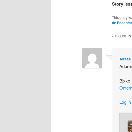
Story les
This entry w
de Encanta
4 THOUGHTS 
Teresa 
Adorei 
Bjxxx
Ontem
Log in