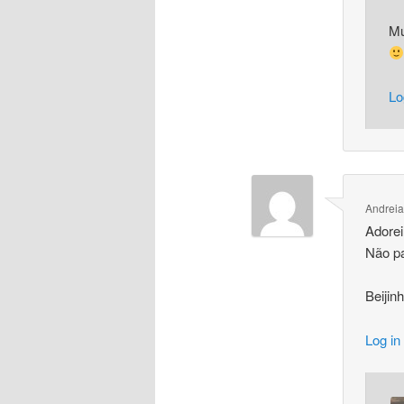
Mu
Lo
Andreia
Adorei
Não p
Beijin
Log in