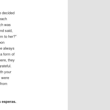
e decided
beach
ich was
nd said,
im to her?”
pon
 he always
 a form of
here, they
rateful.
ith your
s were
 from
 esperas.