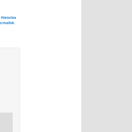
.
,
Historias
ermalink
.