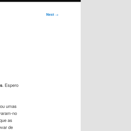
Next
→
es
. Espero
stou umas
evaram-no
que as
evar de