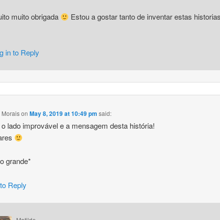
ito muito obrigada
Estou a gostar tanto de inventar estas historia
g in to Reply
 Morais
on
May 8, 2019 at 10:49 pm
said:
 o lado improvável e a mensagem desta história!
ares
ho grande*
 to Reply
Matilde