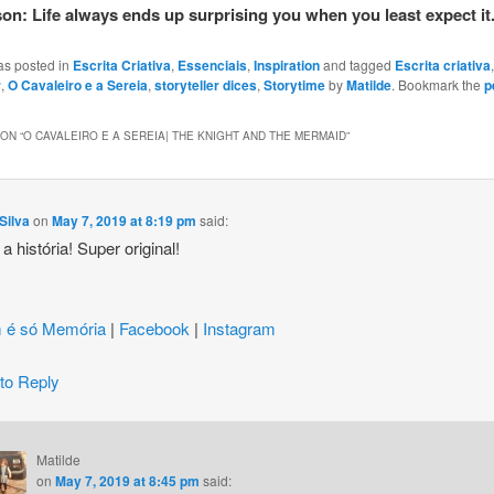
son: Life always ends up surprising you when you least expect it
as posted in
Escrita Criativa
,
Essenciais
,
Inspiration
and tagged
Escrita criativa
r
,
O Cavaleiro e a Sereia
,
storyteller dices
,
Storytime
by
Matilde
. Bookmark the
p
ON “
O CAVALEIRO E A SEREIA| THE KNIGHT AND THE MERMAID
”
Silva
on
May 7, 2019 at 8:19 pm
said:
a história! Super original!
 é só Memória
|
Facebook
|
Instagram
 to Reply
Matilde
on
May 7, 2019 at 8:45 pm
said: