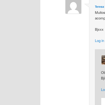
Teresa 
Muito
acom
Bjxxx
Log in
Ob
Bj
Lo