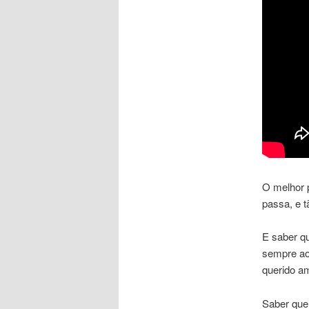
O melhor p
passa, e t
E saber qu
sempre ao
querido a
Saber que 