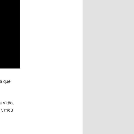
ia que
 virão,
er, meu