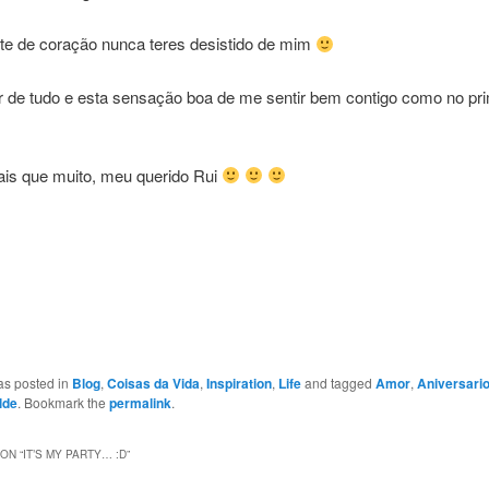
te de coração nunca teres desistido de mim
r de tudo e esta sensação boa de me sentir bem contigo como no pri
is que muito, meu querido Rui
as posted in
Blog
,
Coisas da Vida
,
Inspiration
,
Life
and tagged
Amor
,
Aniversari
lde
. Bookmark the
permalink
.
ON “
IT’S MY PARTY… :D
”