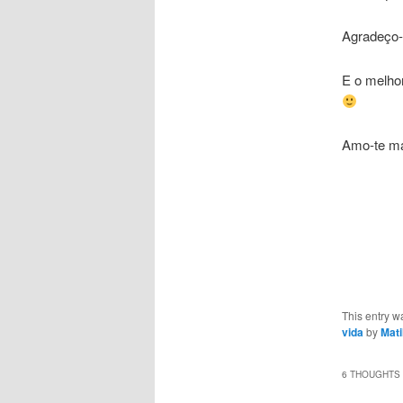
Agradeço-
E o melho
Amo-te ma
This entry w
vida
by
Mati
6 THOUGHTS 