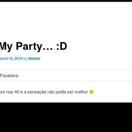
s My Party… :D
arch 19, 2016
by
Matilde
se nos 40 e a sensação não podia ser melhor