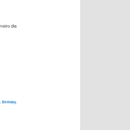
meiro dia
o
,
Birthday
,