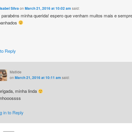
Isabel Silva
on
March 21, 2016 at 10:02 am
said:
s parabéns minha querida! espero que venham muitos mais e sempr
panhados
 to Reply
Matilde
on
March 21, 2016 at 10:11 am
said:
rigada, minha linda
inhooossss
g in to Reply