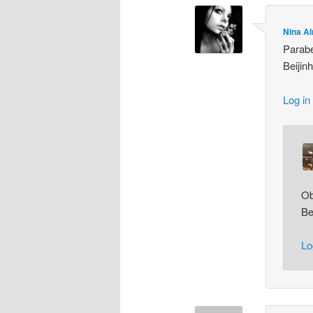
Nina A
Parab
Beijin
Log in
Ob
Be
Lo