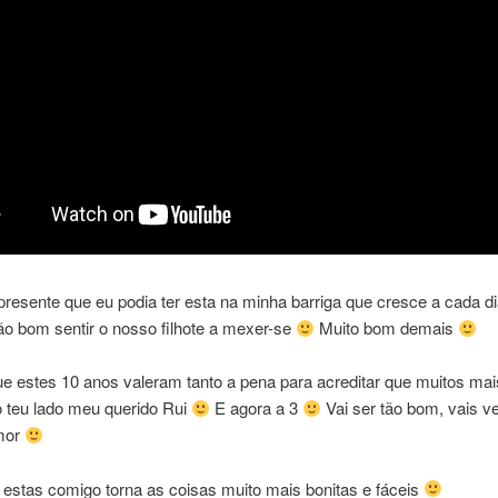
resente que eu podia ter esta na minha barriga que cresce a cada d
ão bom sentir o nosso filhote a mexer-se
Muito bom demais
e estes 10 anos valeram tanto a pena para acreditar que muitos mais
 teu lado meu querido Rui
E agora a 3
Vai ser tão bom, vais v
mor
estas comigo torna as coisas muito mais bonitas e fáceis