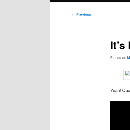
Post
←
Previous
navigation
It’
Posted on
M
Yeah! Qua