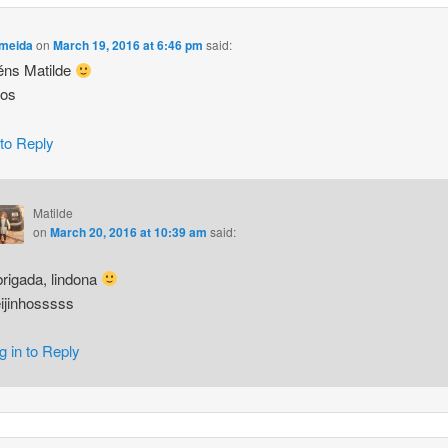
lmeida
on
March 19, 2016 at 6:46 pm
said:
éns Matilde
hos
 to Reply
Matilde
on
March 20, 2016 at 10:39 am
said:
rigada, lindona
ijinhosssss
g in to Reply