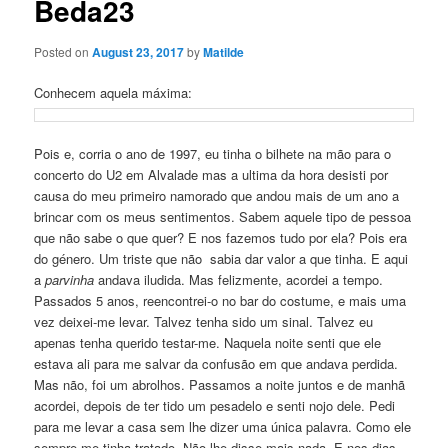
Beda23
Posted on
August 23, 2017
by
Matilde
Conhecem aquela máxima:
Pois e, corria o ano de 1997, eu tinha o bilhete na mão para o
concerto do U2 em Alvalade mas a ultima da hora desisti por
causa do meu primeiro namorado que andou mais de um ano a
brincar com os meus sentimentos. Sabem aquele tipo de pessoa
que não sabe o que quer? E nos fazemos tudo por ela? Pois era
do género. Um triste que não sabia dar valor a que tinha. E aqui
a
parvinha
andava iludida. Mas felizmente, acordei a tempo.
Passados 5 anos, reencontrei-o no bar do costume, e mais uma
vez deixei-me levar. Talvez tenha sido um sinal. Talvez eu
apenas tenha querido testar-me. Naquela noite senti que ele
estava ali para me salvar da confusão em que andava perdida.
Mas não, foi um abrolhos. Passamos a noite juntos e de manhã
acordei, depois de ter tido um pesadelo e senti nojo dele. Pedi
para me levar a casa sem lhe dizer uma única palavra. Como ele
sempre me tinha tratado. Não lhe disse mais nada. E nos dias