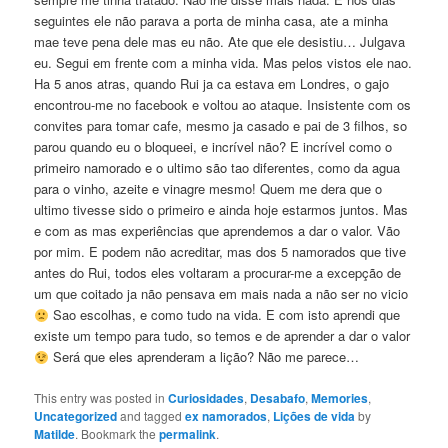
seguintes ele não parava a porta de minha casa, ate a minha
mae teve pena dele mas eu não. Ate que ele desistiu… Julgava
eu. Segui em frente com a minha vida. Mas pelos vistos ele nao.
Ha 5 anos atras, quando Rui ja ca estava em Londres, o gajo
encontrou-me no facebook e voltou ao ataque. Insistente com os
convites para tomar cafe, mesmo ja casado e pai de 3 filhos, so
parou quando eu o bloqueei, e incrível não? E incrível como o
primeiro namorado e o ultimo são tao diferentes, como da agua
para o vinho, azeite e vinagre mesmo! Quem me dera que o
ultimo tivesse sido o primeiro e ainda hoje estarmos juntos. Mas
e com as mas experiências que aprendemos a dar o valor. Vão
por mim. E podem não acreditar, mas dos 5 namorados que tive
antes do Rui, todos eles voltaram a procurar-me a excepção de
um que coitado ja não pensava em mais nada a não ser no vicio
Sao escolhas, e como tudo na vida. E com isto aprendi que
existe um tempo para tudo, so temos e de aprender a dar o valor
Será que eles aprenderam a lição? Não me parece…
This entry was posted in
Curiosidades
,
Desabafo
,
Memories
,
Uncategorized
and tagged
ex namorados
,
Lições de vida
by
Matilde
. Bookmark the
permalink
.