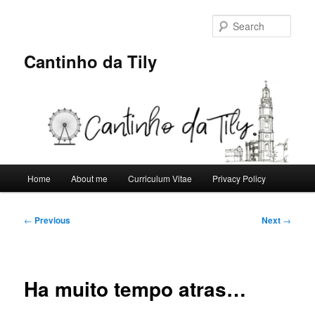
Skip
to
Sear
primary
content
Cantinho da Tily
Main
Home
About me
Curriculum Vitae
Privacy Policy
menu
Post
←
Previous
Next
→
navigation
Ha muito tempo atras…