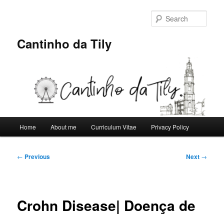
Skip
to
Sear
primary
content
Cantinho da Tily
Main
Home
About me
Curriculum Vitae
Privacy Policy
menu
Post
←
Previous
Next
→
navigation
Crohn Disease| Doença de