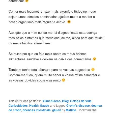
acreditem!
Comer mais legumes e fazer mais exercício físico nem que
sejam umas simples caminhadas ajudam muito a manter o
nosso organismo mais regular e activo.
Atenção que a mim nunca me foi diagnosticada esta doença
mas pelos sintomas que mencionei acima, ainda bem que mudei
os meus hábitos alimentares.
Se quiserem que eu fale mais sobre os meus hábitos
alimentares saudáveis deixem na caixa dos comentários
Tambem tenho total abertura para as vossas sugestões
Contem-me tudo, quero muito saber a vossa rotina alimentar e
as vossas duvidas sobre o assunto
This entry was posted in
Alimentacao
,
Blog
,
Coisas da Vida
,
Curiosidades
,
Health
,
Saude
and tagged
Crohn's disease
,
doenca
de crohn
,
doencas intestinais
,
gluten
by
Matilde
. Bookmark the