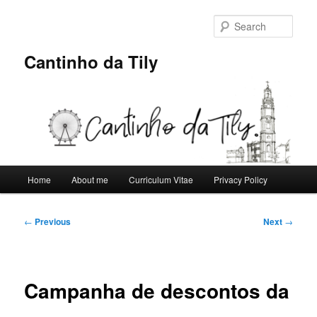
Skip
to
Sear
primary
content
Cantinho da Tily
Main
Home
About me
Curriculum Vitae
Privacy Policy
menu
Post
←
Previous
Next
→
navigation
Campanha de descontos da