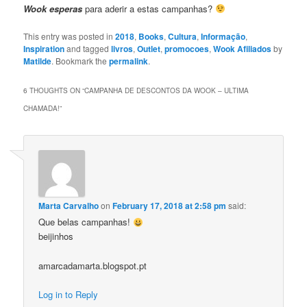
Wook esperas
para aderir a estas campanhas?
This entry was posted in
2018
,
Books
,
Cultura
,
Informação
,
Inspiration
and tagged
livros
,
Outlet
,
promocoes
,
Wook Afiliados
by
Matilde
. Bookmark the
permalink
.
6 THOUGHTS ON “
CAMPANHA DE DESCONTOS DA WOOK – ULTIMA
CHAMADA!
”
Marta Carvalho
on
February 17, 2018 at 2:58 pm
said:
Que belas campanhas!
beijinhos
amarcadamarta.blogspot.pt
Log in to Reply