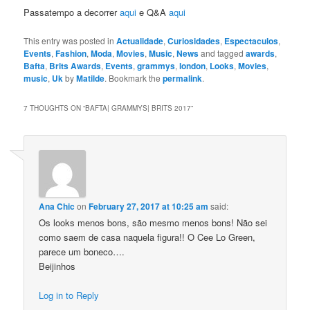
Passatempo a decorrer
aqui
e Q&A
aqui
This entry was posted in
Actualidade
,
Curiosidades
,
Espectaculos
,
Events
,
Fashion
,
Moda
,
Movies
,
Music
,
News
and tagged
awards
,
Bafta
,
Brits Awards
,
Events
,
grammys
,
london
,
Looks
,
Movies
,
music
,
Uk
by
Matilde
. Bookmark the
permalink
.
7 THOUGHTS ON “
BAFTA| GRAMMYS| BRITS 2017
”
Ana Chic
on
February 27, 2017 at 10:25 am
said:
Os looks menos bons, são mesmo menos bons! Não sei
como saem de casa naquela figura!! O Cee Lo Green,
parece um boneco….
Beijinhos
Log in to Reply