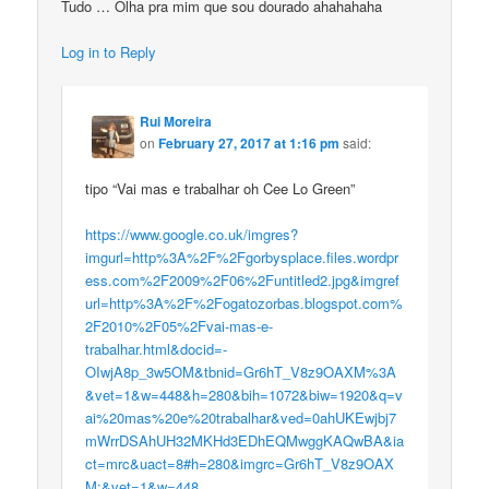
Tudo … Olha pra mim que sou dourado ahahahaha
Log in to Reply
Rui Moreira
on
February 27, 2017 at 1:16 pm
said:
tipo “Vai mas e trabalhar oh Cee Lo Green”
https://www.google.co.uk/imgres?
imgurl=http%3A%2F%2Fgorbysplace.files.wordpr
ess.com%2F2009%2F06%2Funtitled2.jpg&imgref
url=http%3A%2F%2Fogatozorbas.blogspot.com%
2F2010%2F05%2Fvai-mas-e-
trabalhar.html&docid=-
OIwjA8p_3w5OM&tbnid=Gr6hT_V8z9OAXM%3A
&vet=1&w=448&h=280&bih=1072&biw=1920&q=v
ai%20mas%20e%20trabalhar&ved=0ahUKEwjbj7
mWrrDSAhUH32MKHd3EDhEQMwggKAQwBA&ia
ct=mrc&uact=8#h=280&imgrc=Gr6hT_V8z9OAX
M:&vet=1&w=448