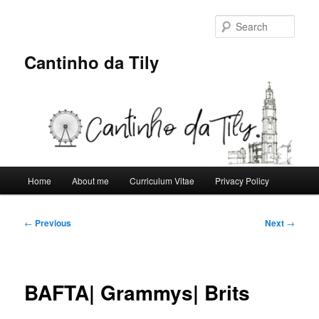
Skip
to
Sear
primary
content
Cantinho da Tily
Main
Home
About me
Curriculum Vitae
Privacy Policy
menu
Post
←
Previous
Next
→
navigation
BAFTA| Grammys| Brits