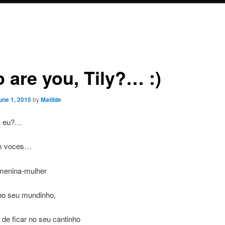
 are you, Tily?… :)
une 1, 2015
by
Matilde
u eu?…
m voces…
menina-mulher
no seu mundinho,
de ficar no seu cantinho