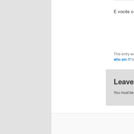
E vocês o
This entry w
who am i?
b
Leave
You must b