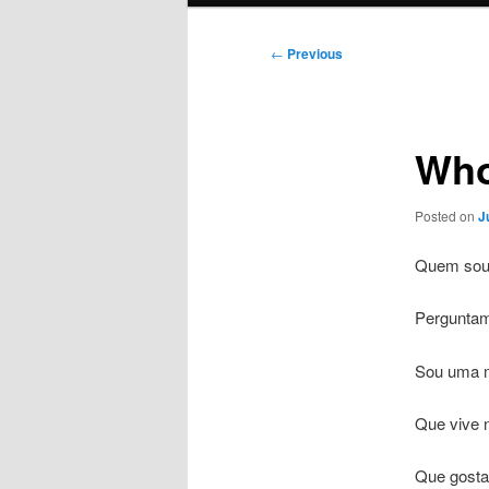
Post
←
Previous
navigation
Who
Posted on
J
Quem so
Pergunta
Sou uma 
Que vive 
Que gosta 