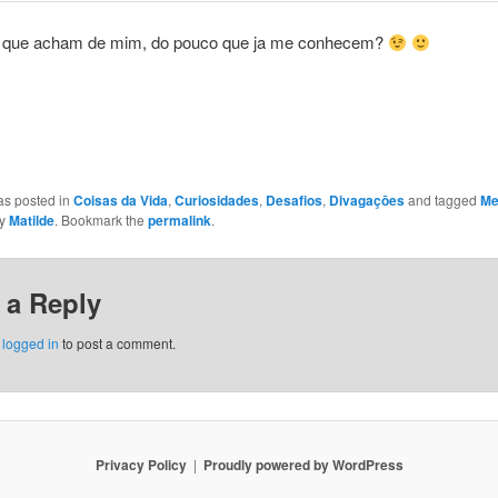
 que acham de mim, do pouco que ja me conhecem?
as posted in
Coisas da Vida
,
Curiosidades
,
Desafios
,
Divagaçōes
and tagged
M
y
Matilde
. Bookmark the
permalink
.
 a Reply
e
logged in
to post a comment.
Privacy Policy
Proudly powered by WordPress