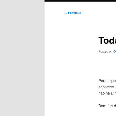
Post
←
Previous
navigation
Tod
Posted on
O
Para aque
acontece…
nao ha Di
Bom fim 