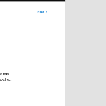
Next
→
io nao
rabalho…