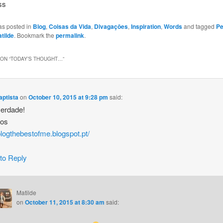
ss
as posted in
Blog
,
Coisas da Vida
,
Divagaçōes
,
Inspiration
,
Words
and tagged
P
tilde
. Bookmark the
permalink
.
ON “
TODAY’S THOUGHT…
”
aptista
on
October 10, 2015 at 9:28 pm
said:
erdade!
hos
/blogthebestofme.blogspot.pt/
 to Reply
Matilde
on
October 11, 2015 at 8:30 am
said: