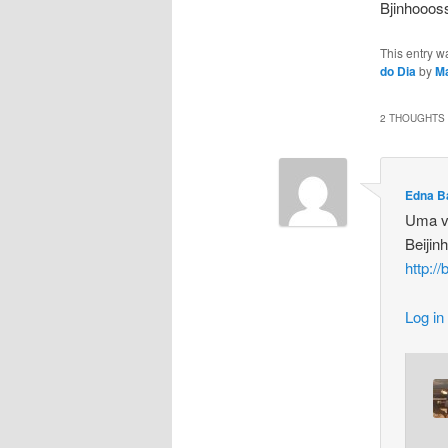
Bjinhooos
This entry w
do Dia
by
Ma
2 THOUGHTS 
Edna B
Uma v
Beijin
http:/
Log in