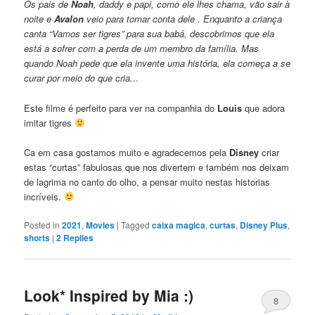
Os pais de
Noah
, daddy e papi, como ele lhes chama, vão sair à
noite e
Avalon
veio para tomar conta dele . Enquanto a criança
canta “Vamos ser tigres” para sua babá, descobrimos que ela
está a sofrer com a perda de um membro da família. Mas
quando Noah pede que ela invente uma história, ela começa a se
curar por meio do que cria.
..
Este filme é perfeito para ver na companhia do
Louis
que adora
imitar tigres
Ca em casa gostamos muito e agradecemos pela
Disney
criar
estas “curtas” fabulosas que nos divertem e também nos deixam
de lagrima no canto do olho, a pensar muito nestas historias
incríveis.
Posted in
2021
,
Movies
|
Tagged
caixa magica
,
curtas
,
Disney Plus
,
shorts
|
2
Replies
Look* Inspired by Mia :)
8