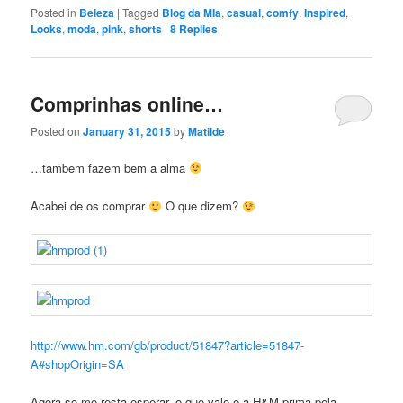
Posted in
Beleza
|
Tagged
Blog da MIa
,
casual
,
comfy
,
Inspired
,
Looks
,
moda
,
pink
,
shorts
|
8
Replies
Comprinhas online…
Posted on
January 31, 2015
by
Matilde
…tambem fazem bem a alma
Acabei de os comprar
O que dizem?
http://www.hm.com/gb/product/51847?article=51847-
A#shopOrigin=SA
Agora so me resta esperar, o que vale e a H&M prima pela