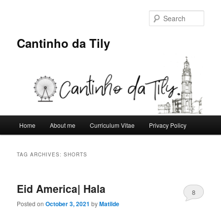
Skip
Skip
to
to
Sear
primary
secondary
content
content
Cantinho da Tily
Main
Home
About me
Curriculum Vitae
Privacy Policy
menu
TAG ARCHIVES:
SHORTS
Eid America| Hala
8
Posted on
October 3, 2021
by
Matilde