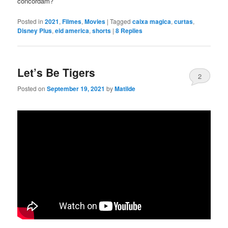
concordam?
Posted in
2021
,
Filmes
,
Movies
|
Tagged
caixa magica
,
curtas
,
Disney Plus
,
eid america
,
shorts
|
8
Replies
Let’s Be Tigers
2
Posted on
September 19, 2021
by
Matilde