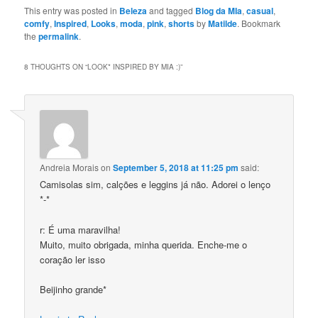
This entry was posted in
Beleza
and tagged
Blog da MIa
,
casual
,
comfy
,
Inspired
,
Looks
,
moda
,
pink
,
shorts
by
Matilde
. Bookmark
the
permalink
.
8 THOUGHTS ON “
LOOK* INSPIRED BY MIA :)
”
Andreia Morais
on
September 5, 2018 at 11:25 pm
said:
Camisolas sim, calções e leggins já não. Adorei o lenço
*-*
r: É uma maravilha!
Muito, muito obrigada, minha querida. Enche-me o
coração ler isso
Beijinho grande*