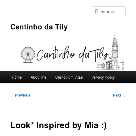
Skip
to
Sear
primary
content
Cantinho da Tily
Main
Home
About me
Curriculum Vitae
Privacy Policy
menu
Post
←
Previous
Next
→
navigation
Look* Inspired by Mia :)