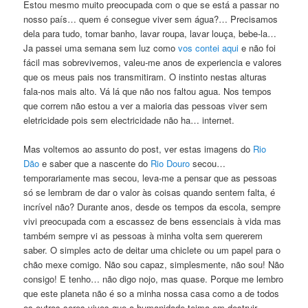
Estou mesmo muito preocupada com o que se está a passar no
nosso país… quem é consegue viver sem água?… Precisamos
dela para tudo, tomar banho, lavar roupa, lavar louça, bebe-la…
Ja passei uma semana sem luz como
vos contei aqui
e não foi
fácil mas sobrevivemos, valeu-me anos de experiencia e valores
que os meus pais nos transmitiram. O instinto nestas alturas
fala-nos mais alto. Vá lá que não nos faltou agua. Nos tempos
que correm não estou a ver a maioria das pessoas viver sem
eletricidade pois sem electricidade não ha… internet.
Mas voltemos ao assunto do post, ver estas imagens do
Rio
Dão
e saber que a nascente do
Rio Douro
secou…
temporariamente mas secou, leva-me a pensar que as pessoas
só se lembram de dar o valor às coisas quando sentem falta, é
incrível não? Durante anos, desde os tempos da escola, sempre
vivi preocupada com a escassez de bens essenciais à vida mas
também sempre vi as pessoas à minha volta sem quererem
saber. O simples acto de deitar uma chiclete ou um papel para o
chão mexe comigo. Não sou capaz, simplesmente, não sou! Não
consigo! E tenho… não digo nojo, mas quase. Porque me lembro
que este planeta não é so a minha nossa casa como a de todos
os outros seres vivos que a humanidade teima em destruir.