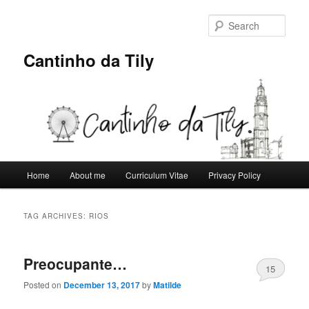
Skip
Skip
to
to
Sear
primary
secondary
content
content
Cantinho da Tily
Main
Home
About me
Curriculum Vitae
Privacy Policy
menu
TAG ARCHIVES:
RIOS
Preocupante…
15
Posted on
December 13, 2017
by
Matilde