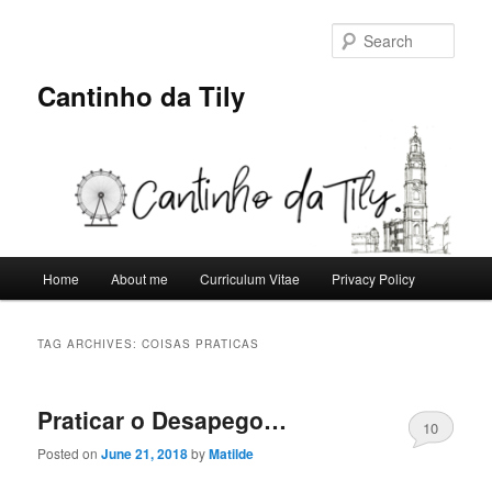
Skip
Skip
to
to
Sear
primary
secondary
content
content
Cantinho da Tily
Main
Home
About me
Curriculum Vitae
Privacy Policy
menu
TAG ARCHIVES:
COISAS PRATICAS
Praticar o Desapego…
10
Posted on
June 21, 2018
by
Matilde