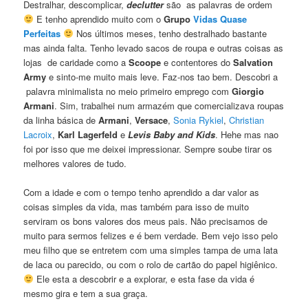
Destralhar, descomplicar,
declutter
são as palavras de ordem
E tenho aprendido muito com o
Grupo
Vidas Quase
Perfeitas
Nos últimos meses, tenho destralhado bastante
mas ainda falta. Tenho levado sacos de roupa e outras coisas as
lojas de caridade como a
Scoope
e contentores do
Salvation
Army
e sinto-me muito mais leve. Faz-nos tao bem. Descobri a
palavra minimalista no meio primeiro emprego com
Giorgio
Armani
. Sim, trabalhei num armazém que comercializava roupas
da linha básica de
Armani
,
Versace
,
Sonia Rykiel
,
Christian
Lacroix
,
Karl Lagerfeld
e
Levis Baby and Kids
. Hehe mas nao
foi por isso que me deixei impressionar. Sempre soube tirar os
melhores valores de tudo.
Com a idade e com o tempo tenho aprendido a dar valor as
coisas simples da vida, mas também para isso de muito
serviram os bons valores dos meus pais. Não precisamos de
muito para sermos felizes e é bem verdade. Bem vejo isso pelo
meu filho que se entretem com uma simples tampa de uma lata
de laca ou parecido, ou com o rolo de cartão do papel higiênico.
Ele esta a descobrir e a explorar, e esta fase da vida é
mesmo gira e tem a sua graça.