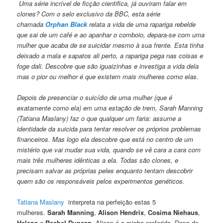
Uma série incrível de ficção cientifica, já ouviram falar em
clones? Com o selo exclusivo da BBC, esta série
chamada
Orphan Black
relata a vida de uma rapariga rebelde
que sai de um café e ao apanhar o comboio, depara-se com uma
mulher que acaba de se suicidar mesmo à sua frente. Esta tinha
deixado a mala e sapatos ali perto, a rapariga pega nas coisas e
foge dali. Descobre que são iguaizinhas e investiga a vida dela
mas o pior ou melhor é que existem mais mulheres como elas.
Depois de presenciar o suicídio de uma mulher (que é
exatamente como ela) em uma estação de trem, Sarah Manning
(Tatiana Maslany) faz o que qualquer um faria: assume a
identidade da suicida para tentar resolver os próprios problemas
financeiros. Mas logo ela descobre que está no centro de um
mistério que vai mudar sua vida, quando se vê cara a cara com
mais três mulheres idênticas a ela. Todas são clones, e
precisam salvar as próprias peles enquanto tentam descobrir
quem são os responsáveis pelos experimentos genéticos.
Tatiana Maslany
interpreta na perfeição estas 5
mulheres.
Sarah Manning
,
Alison Hendrix
,
Cosima Niehaus
,
Helena
e
Rachel Duncan
. Alison é a minha preferida. Dona-de-