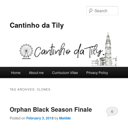
Skip
Skip
to
to
Sear
primary
secondary
content
content
Cantinho da Tily
Main
Home
About me
Curriculum Vitae
Privacy Policy
menu
TAG ARCHIVES:
CLONES
Orphan Black Season Finale
6
Posted on
February 3, 2018
by
Matilde