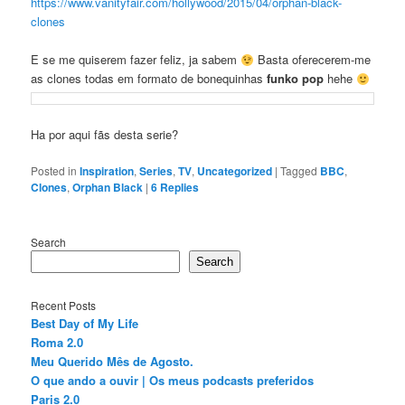
https://www.vanityfair.com/hollywood/2015/04/orphan-black-
clones
E se me quiserem fazer feliz, ja sabem
Basta oferecerem-me
as clones todas em formato de bonequinhas
funko pop
hehe
Ha por aqui fãs desta serie?
Posted in
Inspiration
,
Series
,
TV
,
Uncategorized
|
Tagged
BBC
,
Clones
,
Orphan Black
|
6
Replies
Search
Search
Recent Posts
Best Day of My Life
Roma 2.0
Meu Querido Mês de Agosto.
O que ando a ouvir | Os meus podcasts preferidos
Paris 2.0