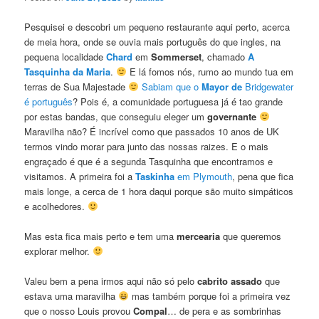
Pesquisei e descobri um pequeno restaurante aqui perto, acerca
de meia hora, onde se ouvia mais português do que ingles, na
pequena localidade
Chard
em
Sommerset
, chamado
A
Tasquinha da Maria
.
E lá fomos nós, rumo ao mundo tua em
terras de Sua Majestade
Sabiam que o
Mayor de
Bridgewater
é português
? Pois é, a comunidade portuguesa já é tao grande
por estas bandas, que conseguiu eleger um
governante
Maravilha não? É incrível como que passados 10 anos de UK
termos vindo morar para junto das nossas raizes. E o mais
engraçado é que é a segunda Tasquinha que encontramos e
visitamos. A primeira foi a
Taskinha
em Plymouth
, pena que fica
mais longe, a cerca de 1 hora daqui porque são muito simpáticos
e acolhedores.
Mas esta fica mais perto e tem uma
mercearia
que queremos
explorar melhor.
Valeu bem a pena irmos aqui não só pelo
cabrito assado
que
estava uma maravilha
mas também porque foi a primeira vez
que o nosso Louis provou
Compal
… de pera e as sombrinhas