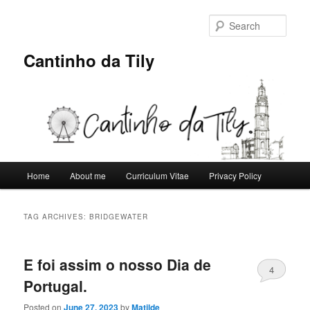
Skip
Skip
to
to
Sear
primary
secondary
content
content
Cantinho da Tily
Main
Home
About me
Curriculum Vitae
Privacy Policy
menu
TAG ARCHIVES:
BRIDGEWATER
E foi assim o nosso Dia de
4
Portugal.
Posted on
June 27, 2023
by
Matilde