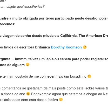
ito?
um objeto qual escolherias?
ndreia muito obrigada por teres participado neste desafio, pois 
mecemos:
a viagem de sonho desde miuda e a Califórnia, The American D
s livros da escritora britânica
Dorothy Koomson
rgunta… hmmm, talvez um lápis ou caneta para poder registar t
tos de alguem
e tenham gostado de me conhecer mais um bocadinho
 comentários se gostariam de mais posts como este, sobre vários 
 a época do ano
Por exemplo agora que estamos a chegar ao Nat
 relacionadas com esta época festiva