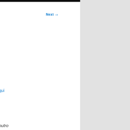
Next
→
qui
outro