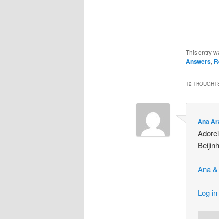
This entry w
Answers
,
R
12 THOUGHTS
Ana Ar
Adorei
Beijin
Ana &
Log in