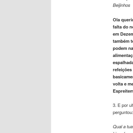
Beijinhos
Ola queri
falta do 
em Dezemb
também t
podem na
alimentaç
espalhad
refeições
basicamen
volta e m
Espreite
3. E por u
perguntou
Qual a tu