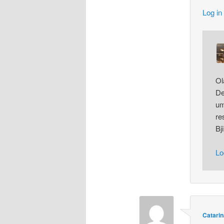
Log in
Ol
De
um
re
Bj
Lo
Catarin