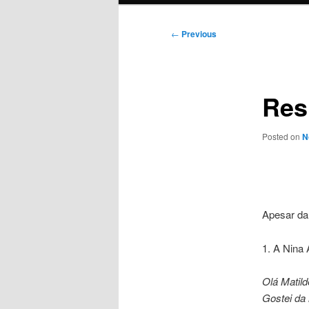
Post
←
Previous
navigation
Res
Posted on
N
Apesar da
1. A Nina
Olá Matild
Gostei da 