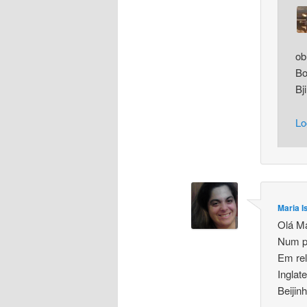
ob
Bo
Bj
Lo
Maria I
Olá Ma
Num pr
Em rel
Inglat
Beijin