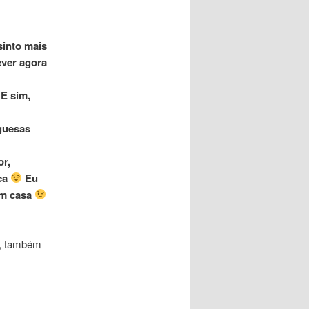
sinto mais
ever agora
E sim,
guesas
or,
ica
Eu
em casa
, também