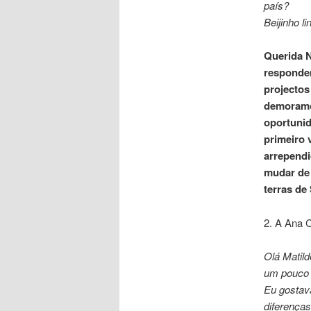
país?
Beijinho li
Querida N
responden
projecto
demoramos
oportunid
primeiro 
arrependi
mudar de 
terras de
2. A Ana 
Olá Matil
um pouco 
Eu gostava
diferença