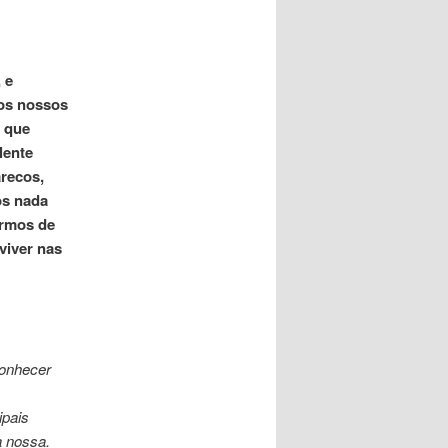
 e
nos nossos
 que
lente
recos,
os nada
ermos de
viver nas
conhecer
ipais
à nossa.