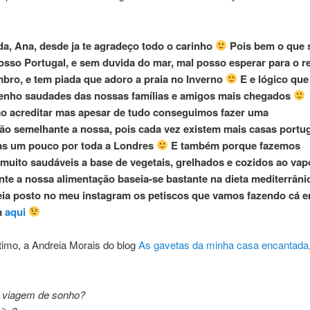
da, Ana, desde ja te agradeço todo o carinho
Pois bem o que 
nosso Portugal, e sem duvida do mar, mal posso esperar para o r
ro, e tem piada que adoro a praia no Inverno
E e lógico que
enho saudades das nossas famílias e amigos mais chegados
o acreditar mas apesar de tudo conseguimos fazer uma
ão semelhante a nossa, pois cada vez existem mais casas portu
as um pouco por toda a Londres
E também porque fazemos
 muito saudáveis a base de vegetais, grelhados e cozidos ao vap
te a nossa alimentação baseia-se bastante na dieta mediterrân
eia posto no meu instagram os petiscos que vamos fazendo cá 
m
aqui
ltimo, a Andreia Morais do blog
As gavetas da minha casa encantada
:
a viagem de sonho?