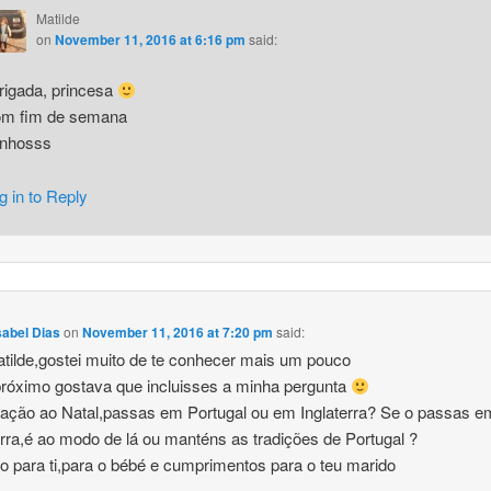
Matilde
on
November 11, 2016 at 6:16 pm
said:
rigada, princesa
m fim de semana
inhosss
g in to Reply
sabel Dias
on
November 11, 2016 at 7:20 pm
said:
tilde,gostei muito de te conhecer mais um pouco
óximo gostava que incluisses a minha pergunta
ação ao Natal,passas em Portugal ou em Inglaterra? Se o passas e
erra,é ao modo de lá ou manténs as tradições de Portugal ?
ho para ti,para o bébé e cumprimentos para o teu marido