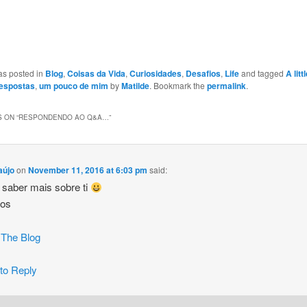
as posted in
Blog
,
Coisas da Vida
,
Curiosidades
,
Desafios
,
Life
and tagged
A litt
espostas
,
um pouco de mim
by
Matilde
. Bookmark the
permalink
.
 ON “
RESPONDENDO AO Q&A…
”
aújo
on
November 11, 2016 at 6:03 pm
said:
 saber mais sobre ti
hos
 The Blog
 to Reply