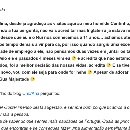
nda
ina, desde ja agradeço as visitas aqui ao meu humilde Cantinho,
do a tua pergunta, nao vais acreditar mas Inglaterra ja estava 
s desde que eu e o Rui nos conhecemos a 11 anos… achamos ate
 tempo demais a vir para cá, por isso quando surgiu uma exce
ade de emprego a ele, nao pensamos duas vezes em juntar os ta
veio ele e passados 4 meses vim eu
e acredita que nao estam
dos, foi a melhor decisão das nossas vidas, acredita
E se tiv
novo, vou com ele seja para onde for hehe
Apesar de adorar 
 Sua Majestade
Chic do blog
Chic’Ana
perguntou:
de! Gostei imenso desta sugestão, é sempre bom porque ficamos a 
mais a pessoa.
 de saber do que sentes mais saudades de Portugal. Quais as princ
s que encontras e se consegues fazer uma alimentação semelhante 