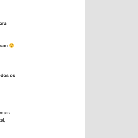
ora
ream
odos os
temas
al,