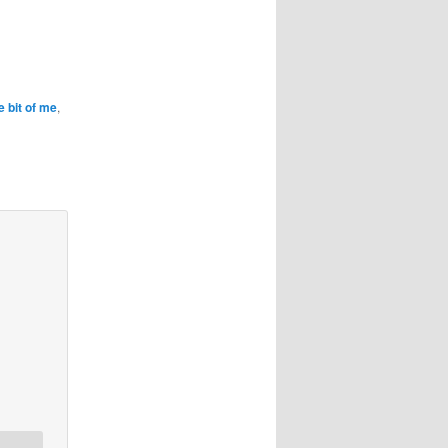
le bit of me
,