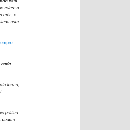
ando está
ue refere à
to mês, o
gitada num
sempre-
a cada
sta forma,
l
is prática
r, podem