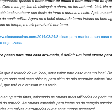
importante: quando o
bebê chora de cólica é bem diferente de qu
e
. Com o tempo, isto de distinguir o choro, se tornará mais fácil. No q
bebê tende a chorar nos finais de tarde e durante a noite. Após o quar
 de sentir cólica. Agora se o bebê chorar de forma irritada ou bem a
odo de tempo, o mais provável é ser fome.
www.dicascaseiras.com/2014/03/24/8-dicas-para-manter-a-sua-casa-
e-organizada/
ro passo para uma casa arrumada, é definir um local exacto par
lo que é retirado de um local, deve voltar para esse mesmo local. De
mpre onde está esse objecto, para além de não acumular coisas “ma
, que terá que arrumar mais tarde.
o seu guarda-fatos, colocando as roupas mais utilizadas na parte ma
l do armário. As roupas especiais para festas ou da estação anterio
adas em caixas e arrumadas numa zona menos acessível.