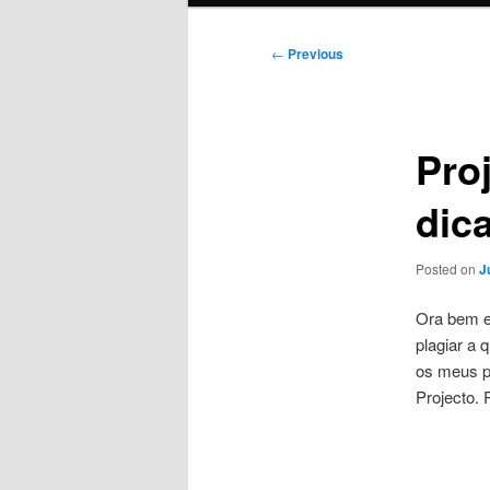
Post
←
Previous
navigation
Pro
dic
Posted on
J
Ora bem es
plagiar a 
os meus p
Projecto.