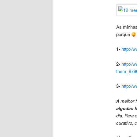
As minhas
porque
1-
http://w
2-
http://
them_979
3-
http://
A melhor 
algodão 
dia. Para 
curativo, 