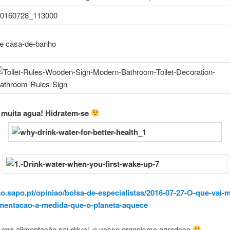
e casa-de-banho
 muita agua! Hidratem-se
sao.sapo.pt/opiniao/bolsa-de-especialistas/2016-07-27-O-que-vai-
imentacao-a-medida-que-o-planeta-aquece
uma alimentação saudável, o vosso organismo agradece