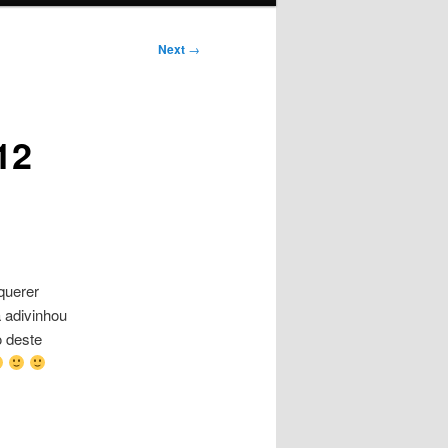
Next
→
12
querer
a adivinhou
o deste