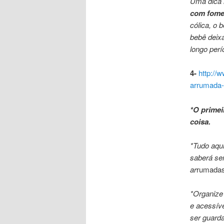
Uma dica 
com fom
cólica, o 
bebê deixa
longo perí
4-
http://
arrumada-
*O primei
coisa.
*Tudo aqui
saberá se
ar
rumadas”
*Organize 
e acessíve
ser guard