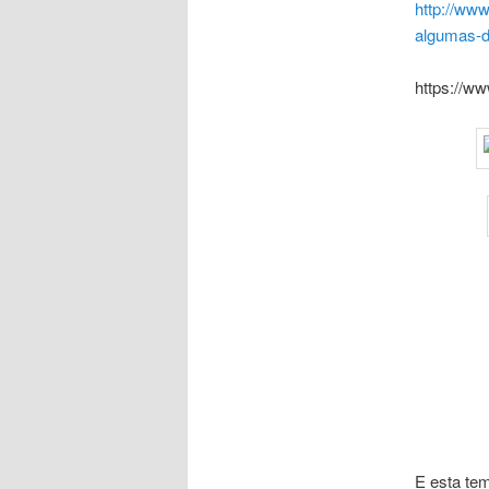
http://ww
algumas-d
https://
E esta te