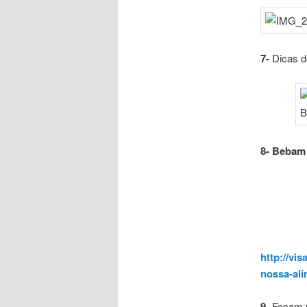
7-
Dicas d
8- Bebam
http://vi
nossa-al
9-
Façam 