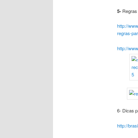
5-
Regras 
http://ww
regras-pa
http://ww
6- Dicas
http://br