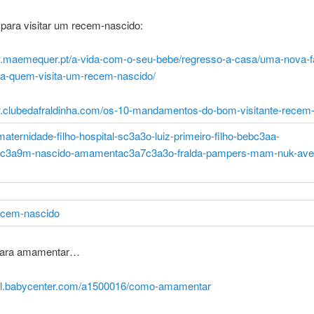
para visitar um recem-nascido:
w.maemequer.pt/a-vida-com-o-seu-bebe/regresso-a-casa/uma-nova-fa
ra-quem-visita-um-recem-nascido/
w.clubedafraldinha.com/os-10-mandamentos-do-bom-visitante-recem-
 para amamentar…
asil.babycenter.com/a1500016/como-amamentar