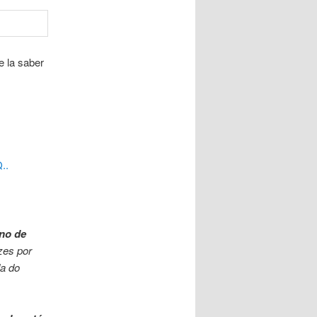
 la saber
..
no de
zes por
da do