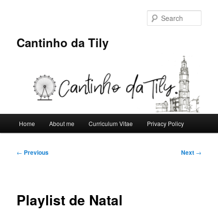
Skip
to
Sear
primary
content
Cantinho da Tily
Main
Home
About me
Curriculum Vitae
Privacy Policy
menu
Post
←
Previous
Next
→
navigation
Playlist de Natal