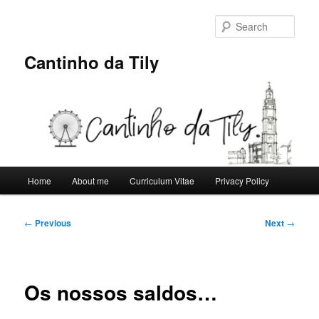
Skip
to
Sear
primary
content
Cantinho da Tily
Main
Home
About me
Curriculum Vitae
Privacy Policy
menu
Post
←
Previous
Next
→
navigation
Os nossos saldos…