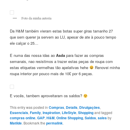
Foto da minha autoria
Da H&M também vieram estas botas super giras tamanho 27
que sem querer ja servem ao LU, apesar de ate à pouco tempo
ele calçar o 25…
E numa das nossa idas ao
Asda
para fazer as compras
semanais, nao resistimos a trazer estas peças de roupa com
estas etiquetas vermelhas tão apelativas hehe
Renovei minha
roupa interior por pouco mais de 10£ por 6 peças.
E vocês, tambem aproveitaram os saldos?
This entry was posted in
Compras
,
Details
,
Divulgaçōes
,
Essenciais
,
Family
,
Inspiration
,
LifeStyle
,
Shopping
and tagged
compras online
,
GAP
,
H&M
,
Online Shopping
,
Saldos
,
sales
by
Matilde
. Bookmark the
permalink
.