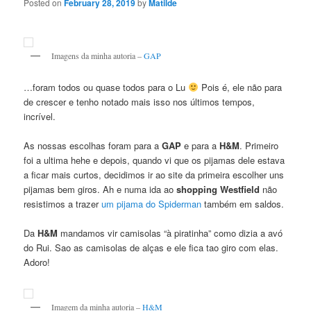
Posted on
February 28, 2019
by
Matilde
Imagens da minha autoria –
GAP
…foram todos ou quase todos para o Lu
Pois é, ele não para
de crescer e tenho notado mais isso nos últimos tempos,
incrível.
As nossas escolhas foram para a
GAP
e para a
H&M
. Primeiro
foi a ultima hehe e depois, quando vi que os pijamas dele estava
a ficar mais curtos, decidimos ir ao site da primeira escolher uns
pijamas bem giros. Ah e numa ida ao
shopping Westfield
não
resistimos a trazer
um pijama do Spiderman
também em saldos.
Da
H&M
mandamos vir camisolas “à piratinha” como dizia a avó
do Rui. Sao as camisolas de alças e ele fica tao giro com elas.
Adoro!
Imagem da minha autoria –
H&M