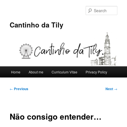
Skip
to
Sear
primary
content
Cantinho da Tily
Main
Home
About me
Curriculum Vitae
Privacy Policy
menu
Post
←
Previous
Next
→
navigation
Não consigo entender…