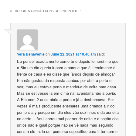
6 THOUGHTS ON “
NÃO CONSIGO ENTENDER…
”
Vera Benavente
on
June 22, 2021 at 10:40 am
said:
Eu pensei exactamente como tu e depois lembrei-me que
a Bia um dia queria ir para o parque que é literalmente à
frente de casa e eu disse que íamos depois de almoçar.
Ela não gostou da resposta acabou por abrir a porta e
sair, mas eu estava perto e mandei-a de volta para casa.
Mas se estivesse lá em cima na lavandaria não a ouvia.
A Bia com 2 anos abria a porta e já a destrancava. Por
vezes é mais producente ensinares uma criança a ir do
ponto x a y porque um dia eles vão sozinhos e dá asneira
na certa… Aqui correu mal por ser de noite e a noção dos
sítios não é igual porque não se vê nada mas segundo
consta ele fazia um percurso específico para ir ter com o