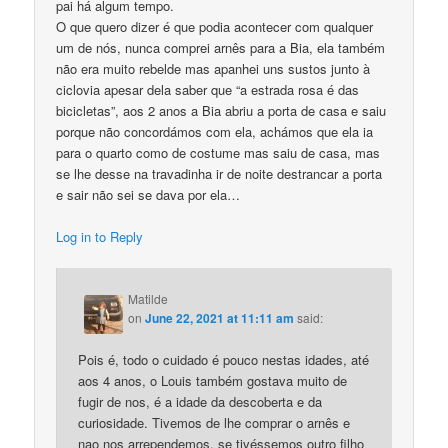
pai há algum tempo.
O que quero dizer é que podia acontecer com qualquer
um de nós, nunca comprei arnês para a Bia, ela também
não era muito rebelde mas apanhei uns sustos junto à
ciclovia apesar dela saber que “a estrada rosa é das
bicicletas”, aos 2 anos a Bia abriu a porta de casa e saiu
porque não concordámos com ela, achámos que ela ia
para o quarto como de costume mas saiu de casa, mas
se lhe desse na travadinha ir de noite destrancar a porta
e sair não sei se dava por ela…
Log in to Reply
Matilde
on
June 22, 2021 at 11:11 am
said:
Pois é, todo o cuidado é pouco nestas idades, até
aos 4 anos, o Louis também gostava muito de
fugir de nos, é a idade da descoberta e da
curiosidade. Tivemos de lhe comprar o arnês e
nao nos arrependemos, se tivéssemos outro filho