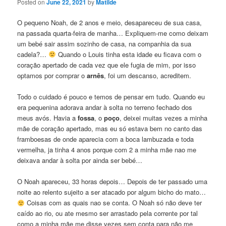
Posted on
June 22, 2021
by
Matilde
O pequeno Noah, de 2 anos e meio, desapareceu de sua casa,
na passada quarta-feira de manha… Expliquem-me como deixam
um bebé sair assim sozinho de casa, na companhia da sua
cadela?…
Quando o Louis tinha esta idade eu ficava com o
coração apertado de cada vez que ele fugia de mim, por isso
optamos por comprar o
arnês
, foi um descanso, acreditem.
Todo o cuidado é pouco e temos de pensar em tudo. Quando eu
era pequenina adorava andar à solta no terreno fechado dos
meus avós. Havia a
fossa
, o
poço
, deixei muitas vezes a minha
mãe de coração apertado, mas eu só estava bem no canto das
framboesas de onde aparecia com a boca lambuzada e toda
vermelha, ja tinha 4 anos porque com 2 a minha mãe nao me
deixava andar à solta por ainda ser bebé…
O Noah apareceu, 33 horas depois… Depois de ter passado uma
noite ao relento sujeito a ser atacado por algum bicho do mato…
Coisas com as quais nao se conta. O Noah só não deve ter
caído ao rio, ou ate mesmo ser arrastado pela corrente por tal
como a minha mãe me disse vezes sem conta para não me