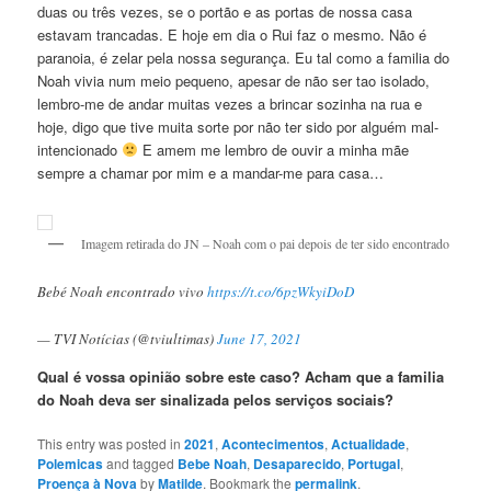
duas ou três vezes, se o portão e as portas de nossa casa
estavam trancadas. E hoje em dia o Rui faz o mesmo. Não é
paranoia, é zelar pela nossa segurança. Eu tal como a familia do
Noah vivia num meio pequeno, apesar de não ser tao isolado,
lembro-me de andar muitas vezes a brincar sozinha na rua e
hoje, digo que tive muita sorte por não ter sido por alguém mal-
intencionado
E amem me lembro de ouvir a minha mãe
sempre a chamar por mim e a mandar-me para casa…
Imagem retirada do JN – Noah com o pai depois de ter sido encontrado
Bebé Noah encontrado vivo
https://t.co/6pzWkyiDoD
— TVI Notícias (@tviultimas)
June 17, 2021
Qual é vossa opinião sobre este caso? Acham que a familia
do Noah deva ser sinalizada pelos serviços sociais?
This entry was posted in
2021
,
Acontecimentos
,
Actualidade
,
Polemicas
and tagged
Bebe Noah
,
Desaparecido
,
Portugal
,
Proença à Nova
by
Matilde
. Bookmark the
permalink
.