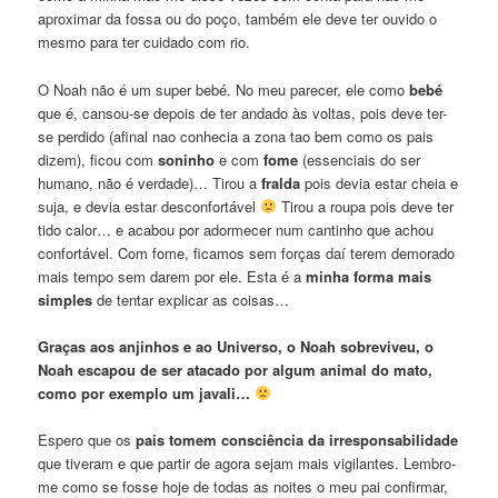
aproximar da fossa ou do poço, também ele deve ter ouvido o
mesmo para ter cuidado com rio.
O Noah não é um super bebé. No meu parecer, ele como
bebé
que é, cansou-se depois de ter andado às voltas, pois deve ter-
se perdido (afinal nao conhecia a zona tao bem como os pais
dizem), ficou com
soninho
e com
fome
(essenciais do ser
humano, não é verdade)… Tirou a
fralda
pois devia estar cheia e
suja, e devia estar desconfortável
Tirou a roupa pois deve ter
tido calor… e acabou por adormecer num cantinho que achou
confortável. Com fome, ficamos sem forças daí terem demorado
mais tempo sem darem por ele. Esta é a
minha forma mais
simples
de tentar explicar as coisas…
Graças aos anjinhos e ao Universo, o Noah sobreviveu, o
Noah escapou de ser atacado por algum animal do mato,
como por exemplo um javali…
Espero que os
pais tomem consciência da irresponsabilidade
que tiveram e que partir de agora sejam mais vigilantes. Lembro-
me como se fosse hoje de todas as noites o meu pai confirmar,