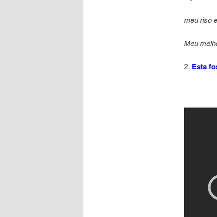
meu riso e
Meu melh
2.
Esta fo