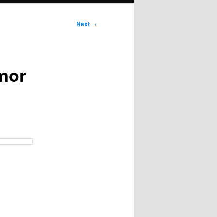
Next
→
mor