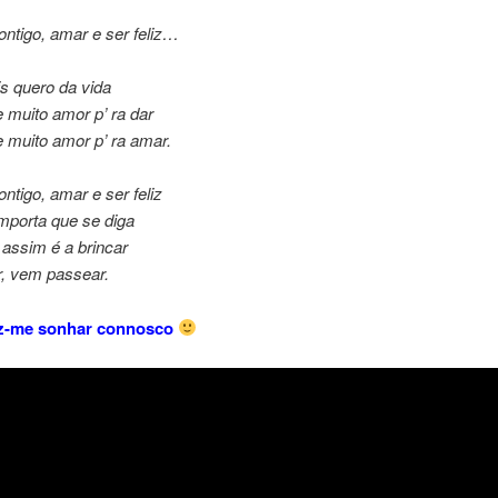
ntigo, amar e ser feliz…
s quero da vida
 muito amor p’ ra dar
e muito amor p’ ra amar.
ntigo, amar e ser feliz
mporta que se diga
assim é a brincar
, vem passear.
az-me sonhar connosco