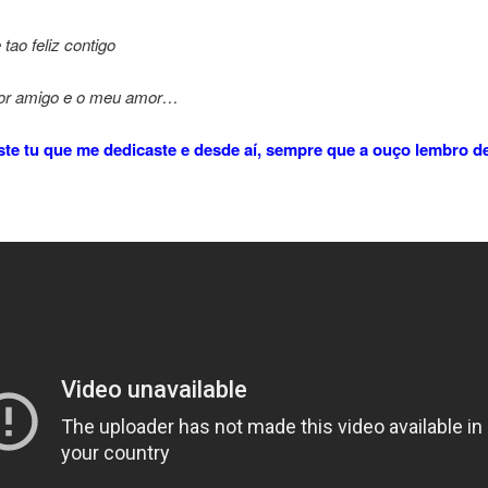
 tao feliz contigo
or amigo e o meu amor…
ste tu que me dedicaste e desde aí, sempre que a ouço lembro de