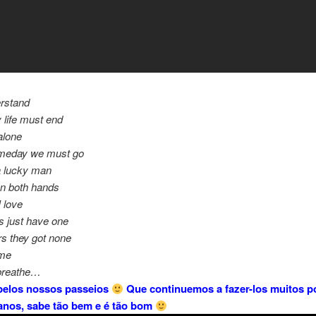
erstand
 life must end
alone
meday we must go
a lucky man
on both hands
 love
s just have one
s they got none
 me
 breathe…
 pelos nossos passeios
Que continuemos a fazer-los muitos p
anos, sabe tão bem e é tão bom