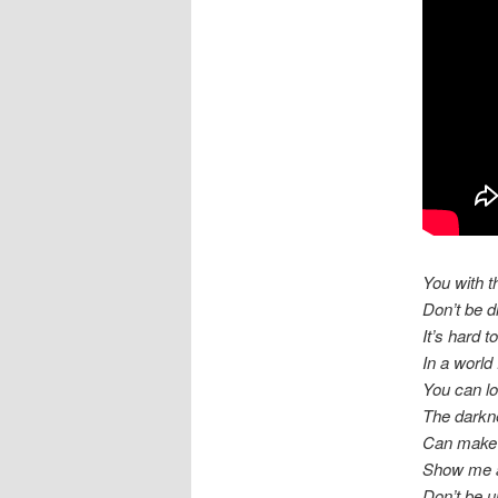
You with t
Don’t be d
It’s hard 
In a world 
You can los
The darkn
Can make 
Show me a
Don’t be 