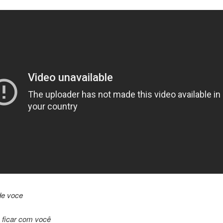
de voce
 ficar com você