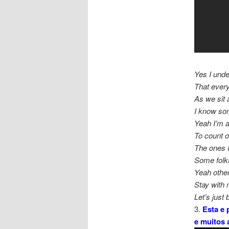
Yes I und
That every
As we sit 
I know so
Yeah I’m 
To count 
The ones I
Some folk
Yeah other
Stay with
Let’s just
3.
Esta e
e muitos 