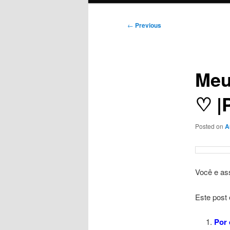
Post
←
Previous
navigation
Meu
♡ |
Posted on
A
Você e a
Este post
Por