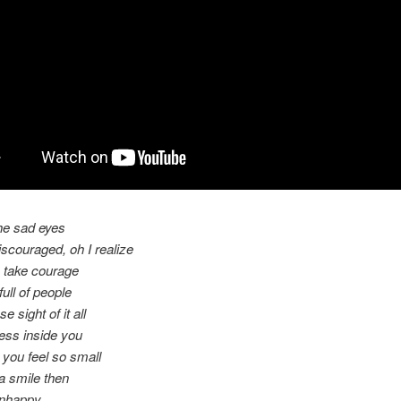
he sad eyes
iscouraged, oh I realize
to take courage
full of people
e sight of it all
ess inside you
you feel so small
 smile then
unhappy