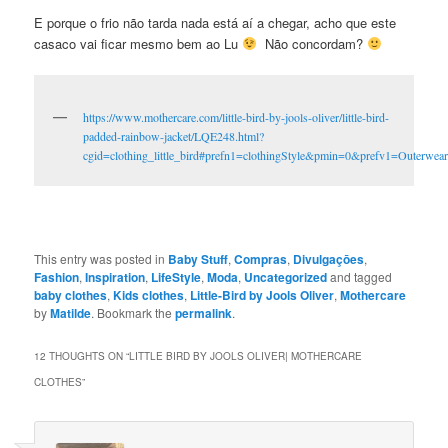
E porque o frio não tarda nada está aí a chegar, acho que este
casaco vai ficar mesmo bem ao Lu
Não concordam?
https://www.mothercare.com/little-bird-by-jools-oliver/little-bird-
padded-rainbow-jacket/LQE248.html?
cgid=clothing_little_bird#prefn1=clothingStyle&pmin=0&prefv1=Outerwea
This entry was posted in
Baby Stuff
,
Compras
,
Divulgaçōes
,
Fashion
,
Inspiration
,
LifeStyle
,
Moda
,
Uncategorized
and tagged
baby clothes
,
Kids clothes
,
Little-Bird by Jools Oliver
,
Mothercare
by
Matilde
. Bookmark the
permalink
.
12 THOUGHTS ON “
LITTLE BIRD BY JOOLS OLIVER| MOTHERCARE
CLOTHES
”