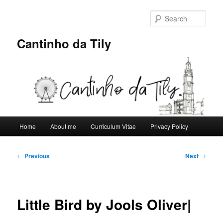
Skip
to
Sear
primary
content
Cantinho da Tily
Main
Home
About me
Curriculum Vitae
Privacy Policy
menu
Post
←
Previous
Next
→
navigation
Little Bird by Jools Oliver|