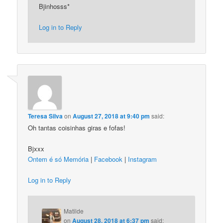
Bjinhosss*
Log in to Reply
Teresa Silva
on
August 27, 2018 at 9:40 pm
said:
Oh tantas coisinhas giras e fofas!
Bjxxx
Ontem é só Memória
|
Facebook
|
Instagram
Log in to Reply
Matilde
on
August 28, 2018 at 6:37 pm
said: