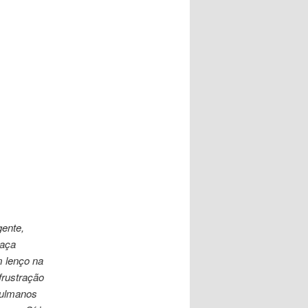
gente,
eaça
m lenço na
frustração
çulmanos