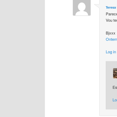
Teresa 
Parece
Vou te
Bjxxx
Ontem
Log in
Es
Lo