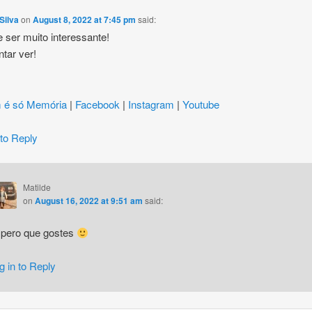
Silva
on
August 8, 2022 at 7:45 pm
said:
 ser muito interessante!
ntar ver!
 é só Memória
|
Facebook
|
Instagram
|
Youtube
 to Reply
Matilde
on
August 16, 2022 at 9:51 am
said:
pero que gostes
g in to Reply