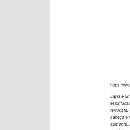
https://w
Layla é um
espirituo
terrorista
cabeça e 
aumenta, s