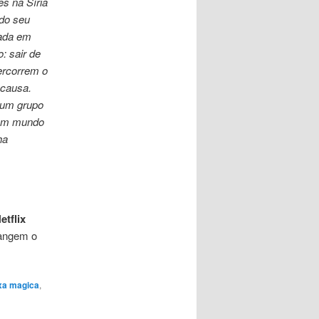
es na Síria
ndo seu
lada em
: sair de
ercorrem o
 causa.
 um grupo
a um mundo
ha
etflix
rangem o
xa magica
,