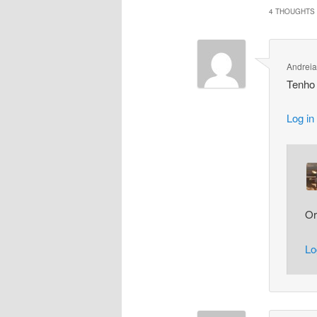
4 THOUGHTS 
Andreia
Tenho 
Log in
Or
Lo