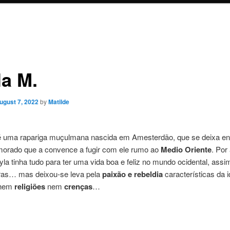
la M.
ugust 7, 2022
by
Matilde
 é uma rapariga muçulmana nascida em Amesterdão, que se deixa en
orado que a convence a fugir com ele rumo ao
Medio Oriente
. Por
la tinha tudo para ter uma vida boa e feliz no mundo ocidental, ass
tras… mas deixou-se leva pela
paixão e rebeldia
características da 
lhem
religiões
nem
crenças
…