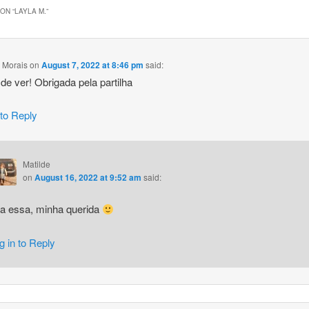
ON “
LAYLA M.
”
 Morais
on
August 7, 2022 at 8:46 pm
said:
de ver! Obrigada pela partilha
 to Reply
Matilde
on
August 16, 2022 at 9:52 am
said:
a essa, minha querida
g in to Reply