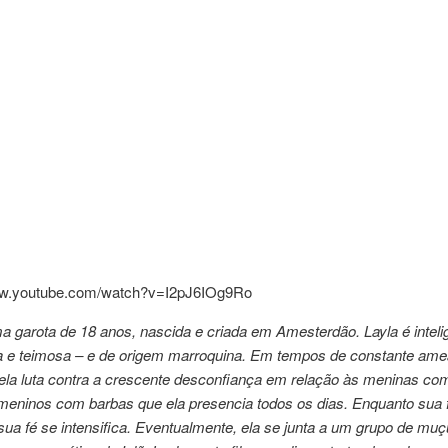
ww.youtube.com/watch?v=I2pJ6IOg9Ro
a garota de 18 anos, nascida e criada em Amesterdão. Layla é inteli
sa e teimosa – e de origem marroquina. Em tempos de constante am
, ela luta contra a crescente desconfiança em relação às meninas co
meninos com barbas que ela presencia todos os dias. Enquanto sua 
ua fé se intensifica. Eventualmente, ela se junta a um grupo de mu