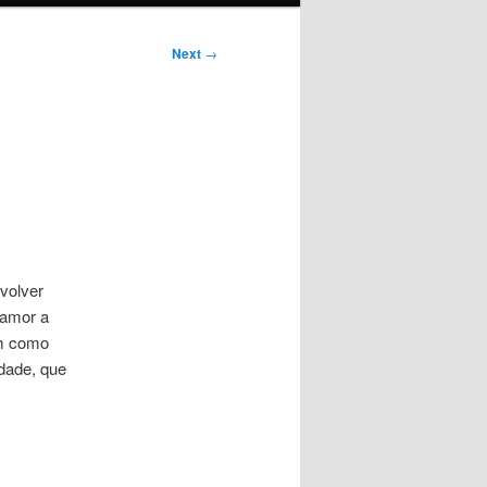
Next
→
volver
 amor a
im como
idade, que