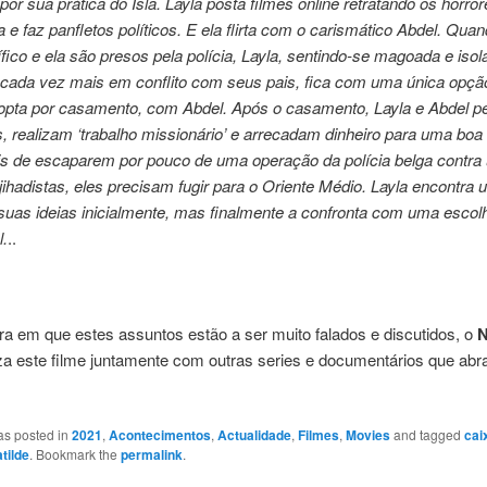
por sua prática do Islã. Layla posta filmes online retratando os horror
e faz panfletos políticos. E ela flirta com o carismático Abdel. Qua
fico e ela são presos pela polícia, Layla, sentindo-se magoada e iso
 cada vez mais em conflito com seus pais, fica com uma única opção
 opta por casamento, com Abdel. Após o casamento, Layla e Abdel p
s, realizam ‘trabalho missionário’ e arrecadam dinheiro para uma boa
s de escaparem por pouco de uma operação da polícia belga contra
jihadistas, eles precisam fugir para o Oriente Médio. Layla encontr
suas ideias inicialmente, mas finalmente a confronta com uma escol
l.
..
a em que estes assuntos estão a ser muito falados e discutidos, o
N
iza este filme juntamente com outras series e documentários que ab
as posted in
2021
,
Acontecimentos
,
Actualidade
,
Filmes
,
Movies
and tagged
cai
tilde
. Bookmark the
permalink
.