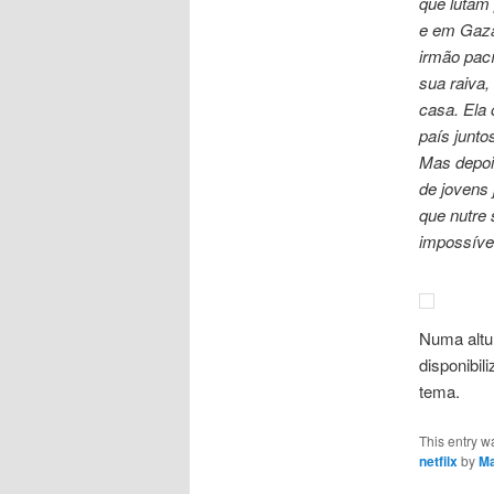
que lutam 
e em Gaza 
irmão pací
sua raiva,
casa. Ela
país junto
Mas depoi
de jovens 
que nutre 
impossíve
Numa altur
disponibil
tema.
This entry w
netfilx
by
Ma