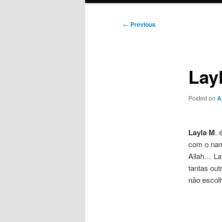
Post
←
Previous
navigation
Lay
Posted on
A
Layla M
.
com o nam
Allah… Lay
tantas ou
não esco