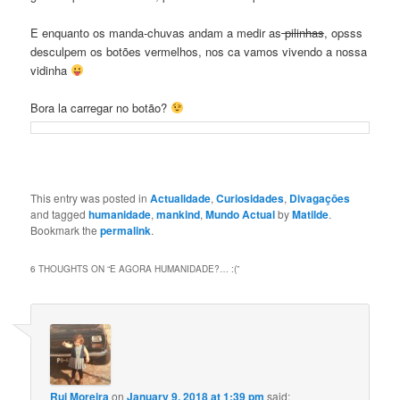
E enquanto os manda-chuvas andam a medir as
pilinhas
, opsss
desculpem os botões vermelhos, nos ca vamos vivendo a nossa
vidinha
Bora la carregar no botão?
This entry was posted in
Actualidade
,
Curiosidades
,
Divagaçōes
and tagged
humanidade
,
mankind
,
Mundo Actual
by
Matilde
.
Bookmark the
permalink
.
6 THOUGHTS ON “
E AGORA HUMANIDADE?… :(
”
Rui Moreira
on
January 9, 2018 at 1:39 pm
said: