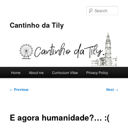
Skip
to
Sear
primary
content
Cantinho da Tily
Main
Home
About me
Curriculum Vitae
Privacy Policy
menu
Post
←
Previous
Next
→
navigation
E agora humanidade?… :(