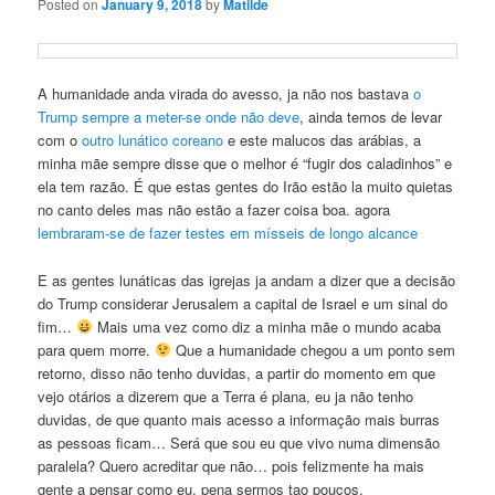
Posted on
January 9, 2018
by
Matilde
A humanidade anda virada do avesso, ja não nos bastava
o
Trump sempre a meter-se onde não deve
, ainda temos de levar
com o
outro lunático coreano
e este malucos das arábias, a
minha mãe sempre disse que o melhor é “fugir dos caladinhos” e
ela tem razão. É que estas gentes do Irão estão la muito quietas
no canto deles mas não estão a fazer coisa boa. agora
lembraram-se de fazer testes em mísseis de longo alcance
E as gentes lunáticas das igrejas ja andam a dizer que a decisão
do Trump considerar Jerusalem a capital de Israel e um sinal do
fim…
Mais uma vez como diz a minha mãe o mundo acaba
para quem morre.
Que a humanidade chegou a um ponto sem
retorno, disso nāo tenho duvidas, a partir do momento em que
vejo otários a dizerem que a Terra é plana, eu ja não tenho
duvidas, de que quanto mais acesso a informação mais burras
as pessoas ficam… Será que sou eu que vivo numa dimensão
paralela? Quero acreditar que não… pois felizmente ha mais
gente a pensar como eu, pena sermos tao poucos.