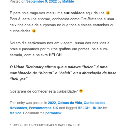
Posted on
September 9, 2022
by
Matilde
E para hoje trago-vos mais uma
curiosidade
aqui da ilha
Pois é, esta ilha enorme, conhecida como Grã-Bretanha é uma
caixinha cheia de surpresas no que toca a coisas estranhas ou
curiosidades
Noutro dia estávamos nos em viagem, numa das nos idas à
praia e passamos por muitos graffitis em pontes, pela auto-
estrada, com a palavra
HELCH
.
O Urban Dictionary afirma que a palavra “helch” é uma
combinação de “hiccup” e “belch” ou a abreviação da frase
“hell yes”
.
Gostaram de conhecer esta curiosidade?
This entry was posted in
2022
,
Coisas da Vida
,
Curiosidades
,
Novidades
,
Pensamentos
,
UK
and tagged
HELCH
,
UK life
by
Matilde
. Bookmark the
permalink
.
6 THOUGHTS ON “
CURIOSIDADES DAQUI DA ILHA
”