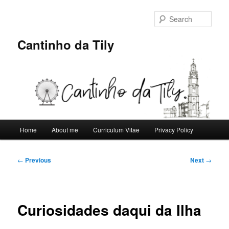
Skip
to
Sear
primary
content
Cantinho da Tily
Main
Home
About me
Curriculum Vitae
Privacy Policy
menu
Post
←
Previous
Next
→
navigation
Curiosidades daqui da Ilha