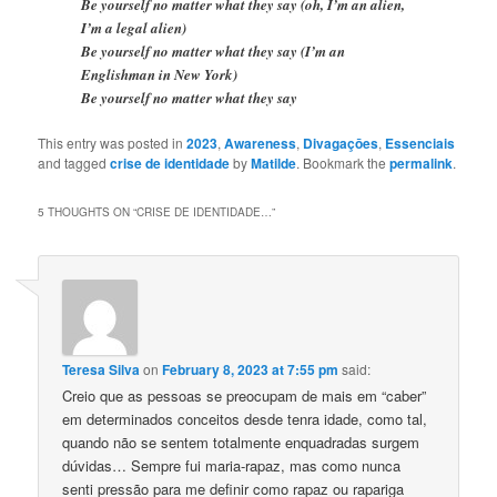
Be yourself no matter what they say (oh, I’m an alien,
I’m a legal alien)
Be yourself no matter what they say (I’m an
Englishman in New York)
Be yourself no matter what they say
This entry was posted in
2023
,
Awareness
,
Divagaçōes
,
Essenciais
and tagged
crise de identidade
by
Matilde
. Bookmark the
permalink
.
5 THOUGHTS ON “
CRISE DE IDENTIDADE…
”
Teresa Silva
on
February 8, 2023 at 7:55 pm
said:
Creio que as pessoas se preocupam de mais em “caber”
em determinados conceitos desde tenra idade, como tal,
quando não se sentem totalmente enquadradas surgem
dúvidas… Sempre fui maria-rapaz, mas como nunca
senti pressão para me definir como rapaz ou rapariga