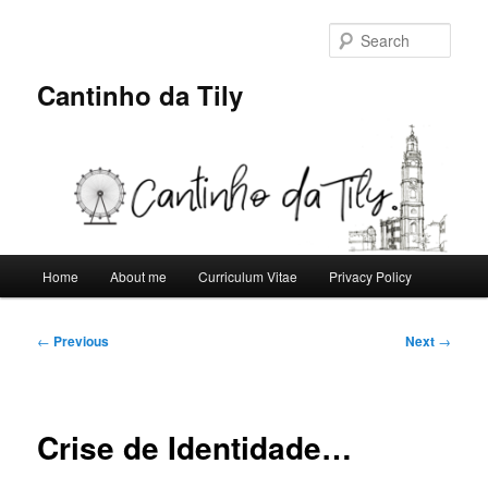
Skip
to
Sear
primary
content
Cantinho da Tily
Main
Home
About me
Curriculum Vitae
Privacy Policy
menu
Post
←
Previous
Next
→
navigation
Crise de Identidade…