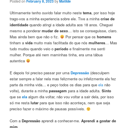
Posted on
February 8, 2023
by
Matilde
Ultimamente tenho ouvido falar muito neste
tema
, por isso hoje
trago-vos a minha experiencia sobre ele. Tive a minha
crise de
identidade
quando atingi a idade adulta aos 18 anos. Cheguei
mesmo a ponderar
mudar de sexo
… isto se conseguisse, claro.
Mas ainda bem que não o fiz.
Por pensar que os
homens
tinham a
vida
muito mais facilitada do que nós
mulheres
… Mas
tudo mudou quando veio o
período
e finalmente me senti
mulher. Porque até nem maminhas tinha, era uma tábua
autentica
E depois foi preciso passar por uma
Depressão
(desculpem
estar sempre a falar nela mas felizmente ou infelizmente ela fez
parte da minha vida… e peço todos os dias para que
ela
não
volte), durante a minha
passagem
para a idade adulta.
Sinto
que se
ela
algum dia voltar, não vou voltar a sair dela, por isso
só me resta
lutar
para que isso não aconteça, nem que seja
preciso fazer o máximo de pausas possíveis.
Com a
Depressão
aprendi a conhecer-me.
Aprendi a gostar de
mim
.