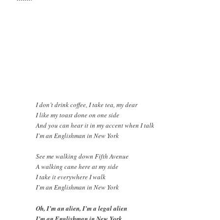
I don’t drink coffee, I take tea, my dear
I like my toast done on one side
And you can hear it in my accent when I talk
I’m an Englishman in New York
See me walking down Fifth Avenue
A walking cane here at my side
I take it everywhere I walk
I’m an Englishman in New York
Oh, I’m an alien, I’m a legal alien
I’m an Englishman in New York