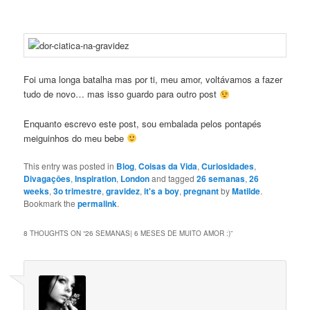
Foi uma longa batalha mas por ti, meu amor, voltávamos a fazer
tudo de novo… mas isso guardo para outro post
Enquanto escrevo este post, sou embalada pelos pontapés
meiguinhos do meu bebe
This entry was posted in
Blog
,
Coisas da Vida
,
Curiosidades
,
Divagaçōes
,
Inspiration
,
London
and tagged
26 semanas
,
26
weeks
,
3o trimestre
,
gravidez
,
it's a boy
,
pregnant
by
Matilde
.
Bookmark the
permalink
.
8 THOUGHTS ON “
26 SEMANAS| 6 MESES DE MUITO AMOR :)
”