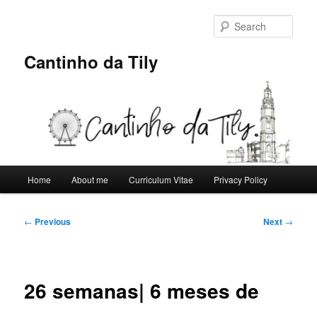
Skip
to
Sear
primary
content
Cantinho da Tily
Main
Home
About me
Curriculum Vitae
Privacy Policy
menu
Post
←
Previous
Next
→
navigation
26 semanas| 6 meses de