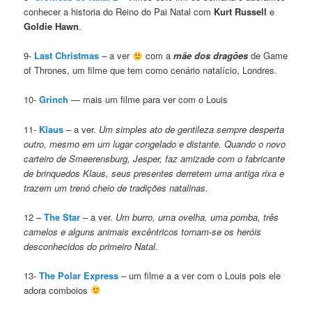
conhecer a historia do Reino do Pai Natal com
Kurt Russell
e
Goldie Hawn
.
9-
Last Christmas
– a ver
com a
mãe dos dragōes
de Game
of Thrones, um filme que tem como cenário natalício, Londres.
10-
Grinch
— mais um filme para ver com o Louis
11-
Klaus
– a ver.
Um simples ato de gentileza sempre desperta
outro, mesmo em um lugar congelado e distante. Quando o novo
carteiro de Smeerensburg, Jesper, faz amizade com o fabricante
de brinquedos Klaus, seus presentes derretem uma antiga rixa e
trazem um trenó cheio de tradições natalinas.
12 –
The Star
– a ver.
Um burro, uma ovelha, uma pomba, três
camelos e alguns animais excêntricos tornam-se os heróis
desconhecidos do primeiro Natal.
13-
The Polar Express
– um filme a a ver com o Louis pois ele
adora comboios