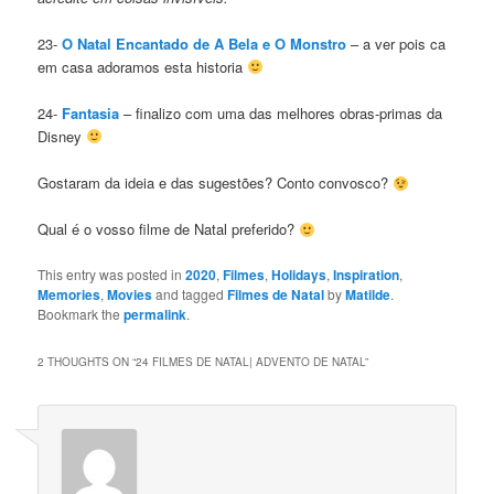
23-
O Natal Encantado de A Bela e O Monstro
– a ver pois ca
em casa adoramos esta historia
24-
Fantasia
– finalizo com uma das melhores obras-primas da
Disney
Gostaram da ideia e das sugestões? Conto convosco?
Qual é o vosso filme de Natal preferido?
This entry was posted in
2020
,
Filmes
,
Holidays
,
Inspiration
,
Memories
,
Movies
and tagged
Filmes de Natal
by
Matilde
.
Bookmark the
permalink
.
2 THOUGHTS ON “
24 FILMES DE NATAL| ADVENTO DE NATAL
”