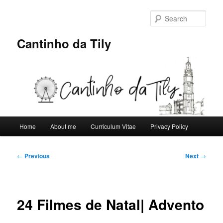
Skip
to
Sear
primary
content
Cantinho da Tily
Main
Home
About me
Curriculum Vitae
Privacy Policy
menu
Post
←
Previous
Next
→
navigation
24 Filmes de Natal| Advento