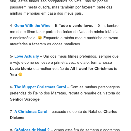
sim, estes filmes são obrigatórios no Natal, não so por se
passarem nesta quadra, mas também por fazerem parte das
minhas memórias em casa dos meus pais.
4-
Gone With the Wind
– E Tudo o vento levou
– Sim, lembro-
me deste filme fazer parte das ferias de Natal da minha infância
e adolescência.
Enquanto a minha mae e madrinha estavam
atarefadas a fazerem os doces natalícios.
5-
Love Actually
– Um dos meus filmes preferidos, sempre que
o vejo é como se fosse a primeira vez, e claro, tem a nossa
Lucia Moniz
e a melhor versão de
All I want for Christmas is
You
6-
The Muppet Christmas Carol
– Com as minhas personagens
preferidas do Reino dos Marretas, retrata o remake da historia do
Senhor Scrooge
.
7-
A Christmas Carol
– baseado no conto de Natal de
Charles
Dickens
.
8-
Crônicas de Natal
2
– vimos este fim de semana e adoramos