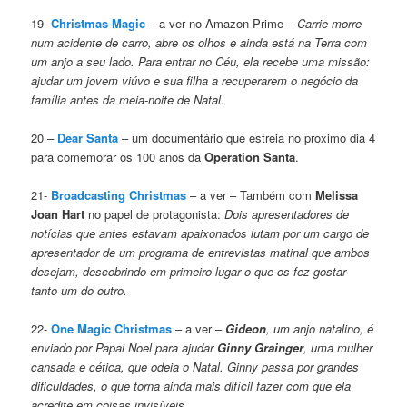
19-
Christmas Magic
– a ver no Amazon Prime –
Carrie morre
num acidente de carro, abre os olhos e ainda está na Terra com
um anjo a seu lado. Para entrar no Céu, ela recebe uma missão:
ajudar um jovem viúvo e sua filha a recuperarem o negócio da
família antes da meia-noite de Natal.
20 –
Dear Santa
– um documentário que estreia no proximo dia 4
para comemorar os 100 anos da
Operation Santa
.
21-
Broadcasting Christmas
– a ver – Também com
Melissa
Joan Hart
no papel de protagonista:
Dois apresentadores de
notícias que antes estavam apaixonados lutam por um cargo de
apresentador de um programa de entrevistas matinal que ambos
desejam, descobrindo em primeiro lugar o que os fez gostar
tanto um do outro.
22-
One Magic Christmas
– a ver –
Gideon
, um anjo natalino, é
enviado por Papai Noel para ajudar
Ginny Grainger
, uma mulher
cansada e cética, que odeia o Natal. Ginny passa por grandes
dificuldades, o que torna ainda mais difícil fazer com que ela
acredite em coisas invisíveis.