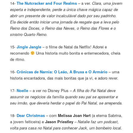
14-
The Nutcracker and Four Realms
– a ver.
Clara, uma jovem
esperta e independente, perde a única chave mágica capaz de
abrir um presente de valor incalculável dado por seu padrinho.
Ela decide então iniciar uma jornada de resgate que a leva pelo
Reino dos Doces, o Reino das Neves, o Reino das Flores e o
sinistro Quarto Reino.
15-
Jingle Jangle
– o filme de Natal da Netflix! Adorei e
recomendo
Uma historia muito bonita e enternecedora, cheia
de ritmo.
16-
Crônicas de Narnia: O Leão, A Bruxa e O Armário
– uma
historia encantadora, das mais bonitas que ja vi, e adoro rever.
17-
Noelle
– a ver no Disney Plus –
A filha do Pai Natal deve
assumir os negócios da família quando seu pai se aposentar e
seu irmão, que deveria herdar o papel do Pai Natal, se arrependa.
18-
Dear Christmas
– com
Melissa Joan Hart
(a eterna Sabrina,
a jovem feiticeira) e
Jason Priestley
–
Natalie faz um podcast,
volta para casa no Natal para conhecer Jack, um bombeiro local.