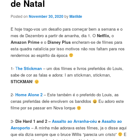
de Natal
Posted on
November 30, 2020
by
Matilde
E hoje trago-vos um desafio para começar bem a semana e o
mes de Dezembro a partir de amanha, dia 1. O
Netflix,
o
Amazon Prime
e o
Disney Plus
encheram-se de filmes para
esta quadra natalícia por isso motivos não nos faltam para nos
rendermos ao espirito da época
1-
T
he Stickman
– um dos filmes e livros preferidos do Louis,
sabe de cor as falas e adora: I am stickman, stickman,
STICKMAN
!
2-
Home Alone 2
– Este também é o preferido do Louis, as
cenas preferidas dele envolvem os bandidos
Eu adoro este
filme por se passar em Nova Iorque
3-
Die Hard 1 and 2 –
Assalto ao Arranha-céu
e
Assalto ao
Aeroporto
– A minha mãe adorava estes filmes, ja o disse aqui
que ela dizia sempre que o bruce Willis “parecia um cristo”
E