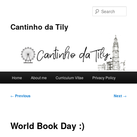
Skip
to
Sear
primary
content
Cantinho da Tily
Main
Home
About me
Curriculum Vitae
Privacy Policy
menu
Post
←
Previous
Next
→
navigation
World Book Day :)