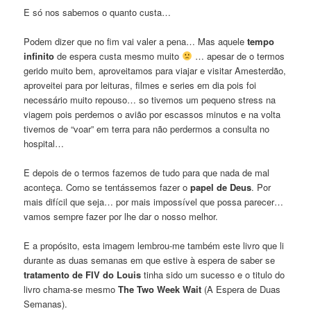
E só nos sabemos o quanto custa…
Podem dizer que no fim vai valer a pena… Mas aquele
tempo
infinito
de espera custa mesmo muito
… apesar de o termos
gerido muito bem, aproveitamos para viajar e visitar Amesterdão,
aproveitei para por leituras, filmes e series em dia pois foi
necessário muito repouso… so tivemos um pequeno stress na
viagem pois perdemos o avião por escassos minutos e na volta
tivemos de “voar” em terra para não perdermos a consulta no
hospital…
E depois de o termos fazemos de tudo para que nada de mal
aconteça. Como se tentássemos fazer o
papel de Deus
. Por
mais difícil que seja… por mais impossível que possa parecer…
vamos sempre fazer por lhe dar o nosso melhor.
E a propósito, esta imagem lembrou-me também este livro que li
durante as duas semanas em que estive à espera de saber se
tratamento de FIV do Louis
tinha sido um sucesso e o titulo do
livro chama-se mesmo
The Two Week Wait
(A Espera de Duas
Semanas).