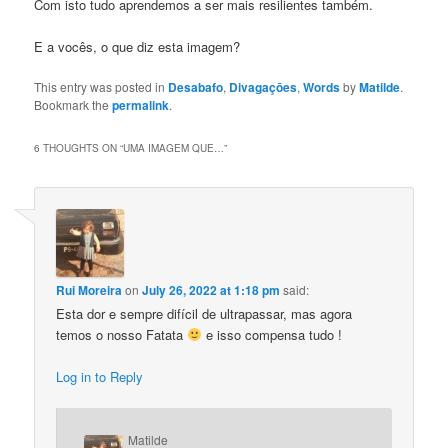
Com isto tudo aprendemos a ser mais resilientes também.
E a vocês, o que diz esta imagem?
This entry was posted in
Desabafo
,
Divagaçōes
,
Words
by
Matilde
.
Bookmark the
permalink
.
6 THOUGHTS ON “
UMA IMAGEM QUE…
”
Rui Moreira
on
July 26, 2022 at 1:18 pm
said:
Esta dor e sempre difícil de ultrapassar, mas agora
temos o nosso Fatata
e isso compensa tudo !
Log in to Reply
Matilde