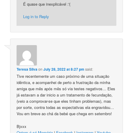
É quase que inexplicável :'(
Log in to Reply
Teresa Silva
on
July 28, 2022 at 8:27 pm
said:
Tive recentemente um caso próximo de uma situação
idêntica, e acompanhei de perto a frustração da minha
amiga que mês após mês só via testes negativos… Eles
já estavam a dar inicio a um tratamento de fecundação,
(veio a comprovar-se que eles tinham problemas), mas
por sorte, contra todas as expectativas ela engravidou…
Vou em breve ao chá da bebé que chega em setembro!
Bjxxx
Ontem é só Memória
|
Facebook
|
Instagram
|
Youtube