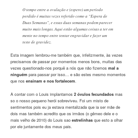
O tempo entre a ovulação e (espero) um período
perdido é muitas vezes referido como a “Espera de
Duas Semanas”, e essas duas semanas podem parecer
muito mais longas. Aqui estão algumas coisas a ter em
mente no tempo entre tentar engravidar e fazer um
teste de gravidez.
Esta imagem lembrou-me também que, infelizmente, às vezes
precisamos de passar por momentos menos bons, muitas das
vezes questionado-nos porquê a nós que não fizemos
mal a
ninguém
para passar por isso… e são estes mesmo momentos
que nos
ensinam e nos fortalecem
.
A contar com o Louis implantamos
2 óvulos fecundados
mas
so o nosso pequeno herói sobreviveu. Foi um misto de
sentimentos pois eu ja estava mentalizada que ia ser mãe de
dois mas também acredito que os irmãos (o gêmeo dele e o
mais velho de 2010) do Louis sao
estrelinhas
que esto a olhar
por ele juntamente dos meus pais.