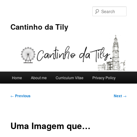
Skip
to
Sear
primary
content
Cantinho da Tily
Main
Home
About me
Curriculum Vitae
Privacy Policy
menu
Post
←
Previous
Next
→
navigation
Uma Imagem que…