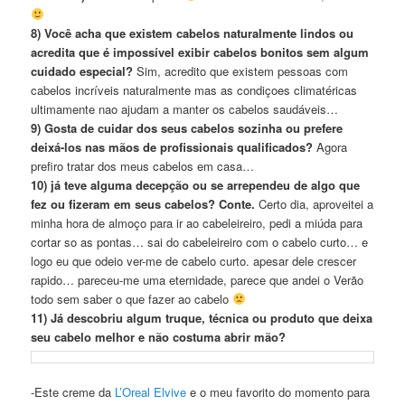
8) Você acha que existem cabelos naturalmente lindos ou
acredita que é impossível exibir cabelos bonitos sem algum
cuidado especial?
Sim, acredito que existem pessoas com
cabelos incríveis naturalmente mas as condiçoes climatéricas
ultimamente nao ajudam a manter os cabelos saudáveis…
9) Gosta de cuidar dos seus cabelos sozinha ou prefere
deixá-los nas mãos de profissionais qualificados?
Agora
prefiro tratar dos meus cabelos em casa…
10) já teve alguma decepção ou se arrependeu de algo que
fez ou fizeram em seus cabelos? Conte.
Certo dia, aproveitei a
minha hora de almoço para ir ao cabeleireiro, pedi a miúda para
cortar so as pontas… sai do cabeleireiro com o cabelo curto… e
logo eu que odeio ver-me de cabelo curto. apesar dele crescer
rapido… pareceu-me uma eternidade, parece que andei o Verão
todo sem saber o que fazer ao cabelo
11) Já descobriu algum truque, técnica ou produto que deixa
seu cabelo melhor e não costuma abrir mão?
-Este creme da
L’Oreal Elvive
e o meu favorito do momento para