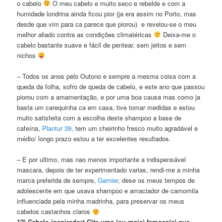
o cabelo
O meu cabelo e muito seco e rebelde e com a
humidade londrina ainda ficou pior (ja era assim no Porto, mas
desde que vim para ca parece que piorou) e revelou-se o meu
melhor aliado contra as condições climatéricas
Deixa-me o
cabelo bastante suave e fácil de pentear, sem jeitos e sem
nichos
– Todos os anos pelo Outono e sempre a mesma coisa com a
queda da folha, sofro de queda de cabelo, e este ano que passou
piorou com a amamentação, e por uma boa causa mas como ja
basta um carequinha ca em casa, tive tomar medidas e estou
muito satisfeita com a escolha deste shampoo a base de
cafeína,
Plantur 39
, tem um cheirinho fresco muito agradável e
médio/ longo prazo estou a ter excelentes resultados.
– E por ultimo, mas nao menos importante a indispensável
mascara, depois de ter experimentado varias, rendi-me a minha
marca preferida de sempre,
Garnier
, dese os meus tempos de
adolescente em que usava shampoo e amaciador de camomila
influenciada pela minha madrinha, para preservar os meus
cabelos castanhos claros
12) Cabelo inspirador! Cite uma (ou mais) famosa(s) que