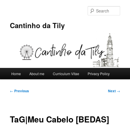
Skip
to
Sear
primary
content
Cantinho da Tily
Main
Home
About me
Curriculum Vitae
Privacy Policy
menu
Post
←
Previous
Next
→
navigation
TaG|Meu Cabelo [BEDAS]