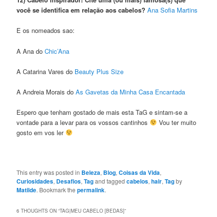
você se identifica em relação aos cabelos?
Ana Sofia Martins
E os nomeados sao:
A Ana do
Chic’Ana
A Catarina Vares do
Beauty Plus Size
A Andreia Morais do
As Gavetas da Minha Casa Encantada
Espero que tenham gostado de mais esta TaG e sintam-se a
vontade para a levar para os vossos cantinhos
Vou ter muito
gosto em vos ler
This entry was posted in
Beleza
,
Blog
,
Coisas da Vida
,
Curiosidades
,
Desafios
,
Tag
and tagged
cabelos
,
hair
,
Tag
by
Matilde
. Bookmark the
permalink
.
6 THOUGHTS ON “
TAG|MEU CABELO [BEDAS]
”