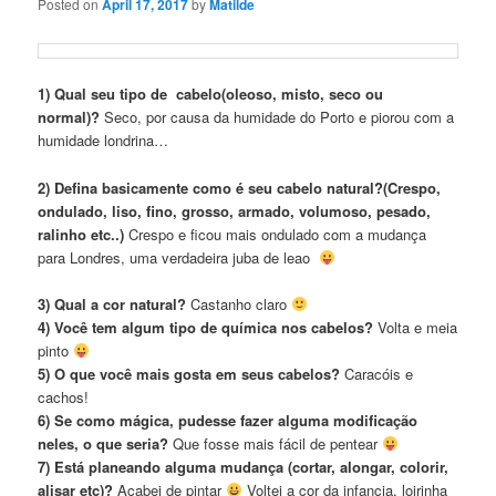
Posted on
April 17, 2017
by
Matilde
1) Qual seu tipo de cabelo(oleoso, misto, seco ou
normal)?
Seco, por causa da humidade do Porto e piorou com a
humidade londrina…
2) Defina basicamente como é seu cabelo natural?(Crespo,
ondulado, liso, fino, grosso, armado, volumoso, pesado,
ralinho etc..)
Crespo e ficou mais ondulado com a mudança
para Londres, uma verdadeira juba de leao
3) Qual a cor natural?
Castanho claro
4) Você tem algum tipo de química nos cabelos?
Volta e meia
pinto
5) O que você mais gosta em seus cabelos?
Caracóis e
cachos!
6) Se como mágica, pudesse fazer alguma modificação
neles, o que seria?
Que fosse mais fácil de pentear
7) Está planeando alguma mudança (cortar, alongar, colorir,
alisar etc)?
Acabei de pintar
Voltei a cor da infancia, loirinha