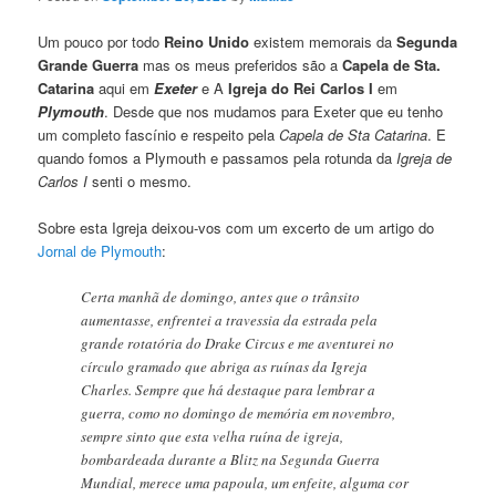
Um pouco por todo
Reino Unido
existem memorais da
Segunda
Grande Guerra
mas os meus preferidos são a
Capela de Sta.
Catarina
aqui em
Exeter
e A
Igreja do Rei Carlos I
em
Plymouth
. Desde que nos mudamos para Exeter que eu tenho
um completo fascínio e respeito pela
Capela de Sta Catarina
. E
quando fomos a Plymouth e passamos pela rotunda da
Igreja de
Carlos I
senti o mesmo.
Sobre esta Igreja deixou-vos com um excerto de um artigo do
Jornal de Plymouth
:
Certa manhã de domingo, antes que o trânsito
aumentasse, enfrentei a travessia da estrada pela
grande rotatória do Drake Circus e me aventurei no
círculo gramado que abriga as ruínas da Igreja
Charles. Sempre que há destaque para lembrar a
guerra, como no domingo de memória em novembro,
sempre sinto que esta velha ruína de igreja,
bombardeada durante a Blitz na Segunda Guerra
Mundial, merece uma papoula, um enfeite, alguma cor