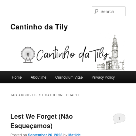
Skip
Skip
to
to
Sear
primary
secondary
content
content
Cantinho da Tily
Main
Home
About me
Curriculum Vitae
Privacy Policy
menu
TAG ARCHIVES:
ST CATHERINE CHAPEL
Lest We Forget (Não
1
Esqueçamos)
Posted on
September 26, 2023
by
Matilde