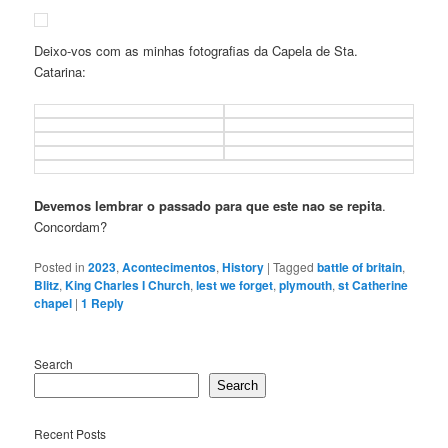
Deixo-vos com as minhas fotografias da Capela de Sta.
Catarina:
Devemos lembrar o passado para que este nao se repita
.
Concordam?
Posted in
2023
,
Acontecimentos
,
History
|
Tagged
battle of britain
,
Blitz
,
King Charles I Church
,
lest we forget
,
plymouth
,
st Catherine
chapel
|
1
Reply
Search
Search
Recent Posts