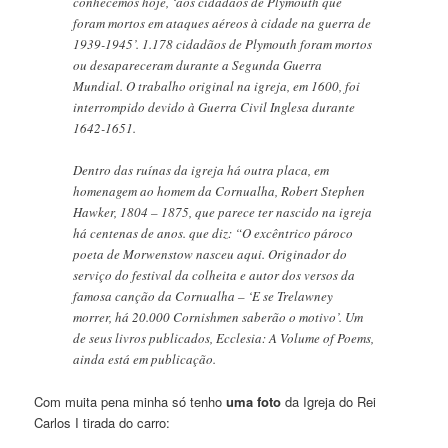
conhecemos hoje, ‘aos cidadãos de Plymouth que
foram mortos em ataques aéreos à cidade na guerra de
1939-1945’. 1.178 cidadãos de Plymouth foram mortos
ou desapareceram durante a Segunda Guerra
Mundial. O trabalho original na igreja, em 1600, foi
interrompido devido à Guerra Civil Inglesa durante
1642-1651.
Dentro das ruínas da igreja há outra placa, em
homenagem ao homem da Cornualha, Robert Stephen
Hawker, 1804 – 1875, que parece ter nascido na igreja
há centenas de anos. que diz: “O excêntrico pároco
poeta de Morwenstow nasceu aqui. Originador do
serviço do festival da colheita e autor dos versos da
famosa canção da Cornualha – ‘E se Trelawney
morrer, há 20.000 Cornishmen saberão o motivo’. Um
de seus livros publicados, Ecclesia: A Volume of Poems,
ainda está em publicação.
Com muita pena minha só tenho
uma foto
da Igreja do Rei
Carlos I tirada do carro: