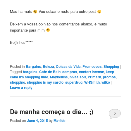
Mas ha mais
Vou deixar o resto para outro post
Deixem a vossa opinião nos comentários abaixo, e muito
importante para mim
Beijinhos*****
Posted in
Bargains
,
Beleza
,
Coisas da Vida
,
Promocoes
,
Shopping
|
Tagged
bargains
,
Cafe de Bain
,
compras
,
confort intense
,
keep
calm it's shopping time
,
Maybelline
,
nivea soft
,
Primark
,
promos
,
shopping
,
shopping is my cardio
,
superdrug
,
WHSmith
,
wilko
|
Leave a reply
De manha começa o dia… ;)
2
Posted on
June 4, 2015
by
Matilde