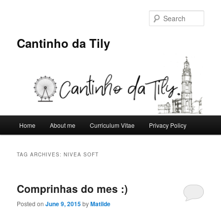
Skip
Skip
to
to
Sear
primary
secondary
content
content
Cantinho da Tily
Main
Home
About me
Curriculum Vitae
Privacy Policy
menu
TAG ARCHIVES:
NIVEA SOFT
Comprinhas do mes :)
Posted on
June 9, 2015
by
Matilde