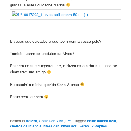
graças a estes cuidados diários
E voces que cuidados e que teem com a vossa pele?
Também usam os produtos da Nivea?
Passem no site e registem-se, a Nivea esta a dar miminhos se
chamarem um amigo
Eu escolhi a minha querida Carla Afonso
Participem tambem
Posted in
Beleza
,
Coisas da Vida
,
Life
|
Tagged
boiao latinha azul
,
cheiros da infancia
,
nivea can
,
nivea soft
,
Verao
|
2
Replies