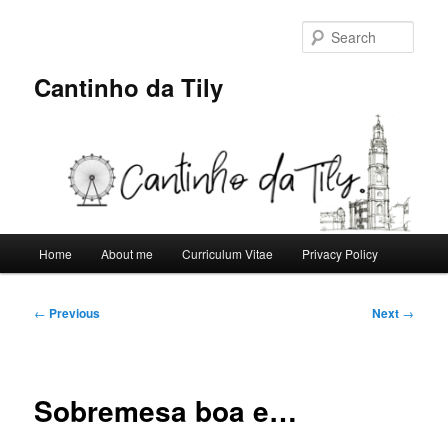
Skip
to
Sear
primary
content
Cantinho da Tily
Main
Home
About me
Curriculum Vitae
Privacy Policy
menu
Post
←
Previous
Next
→
navigation
Sobremesa boa e…