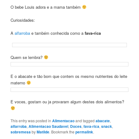
O bebe Louis adora e a mama também
Curiosidades:
A
alfarroba
e também conhecida como a
fava-rica
Quem se lembra?
E o abacate e tão bom que contem os mesmo nutrientes do leite
materno
E voces, gostam ou ja provaram algum destes dois alimentos?
This entry was posted in
Alimentacao
and tagged
abacate
,
alfarroba
,
Alimentacao Saudavel
,
Doces
,
fava-rica
,
snack
,
sobremesa
by
Matilde
. Bookmark the
permalink
.