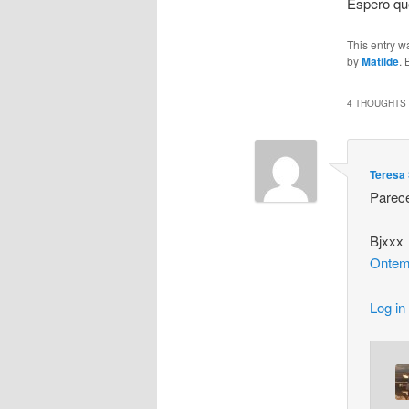
Espero q
This entry w
by
Matilde
.
4 THOUGHTS 
Teresa 
Parece
Bjxxx
Ontem
Log in