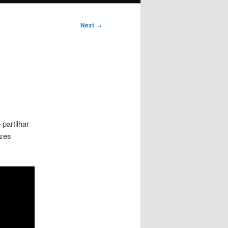
Next
→
 partilhar
izes