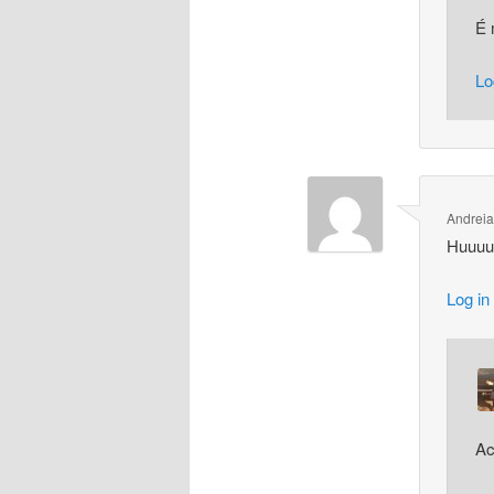
É 
Lo
Andreia
Huuuu
Log in
Ac