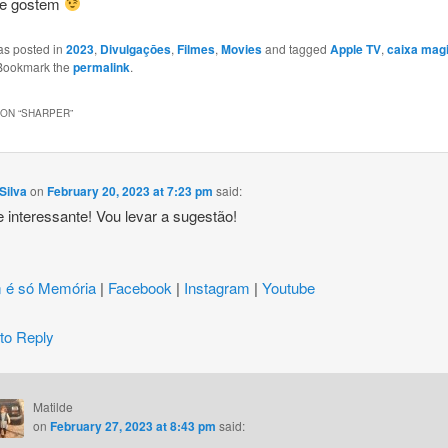
ue gostem
as posted in
2023
,
Divulgaçōes
,
Filmes
,
Movies
and tagged
Apple TV
,
caixa mag
 Bookmark the
permalink
.
ON “
SHARPER
”
Silva
on
February 20, 2023 at 7:23 pm
said:
 interessante! Vou levar a sugestão!
 é só Memória
|
Facebook
|
Instagram
|
Youtube
 to Reply
Matilde
on
February 27, 2023 at 8:43 pm
said: