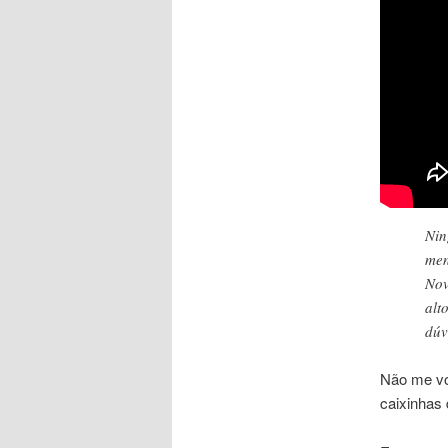
Nin
men
Nov
alt
dúv
Não me vo
caixinhas