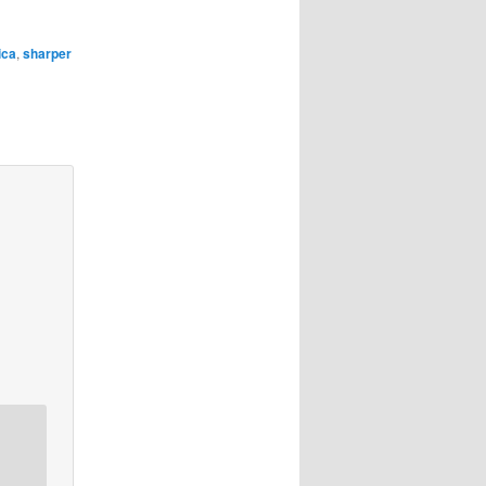
ica
,
sharper