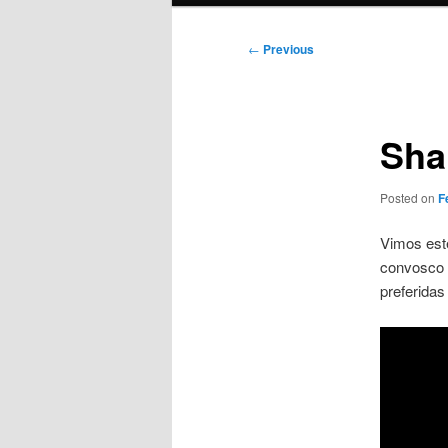
Post
←
Previous
navigation
Sha
Posted on
F
Vimos est
convosco 
preferidas