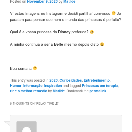
Posted on
November 9, 2020
by
Matilde
Vi estas imagens no Instagram e decidi partilhar convosco
Ja
pararam para pensar que nem o mundo das princesas é perfeito?
Qual é a vossa princesa da
Disney
preferida?
A minha continua a ser a
Belle
mesmo depois disto
Boa semana
This entry was posted in
2020
,
Curiosidades
,
Entretenimento
,
Humor
,
Informação
,
Inspiration
and tagged
Princesas em terapia
,
rir e o melhor remedio
by
Matilde
. Bookmark the
permalink
.
5 THOUGHTS ON “
RELAX TIME :D
”