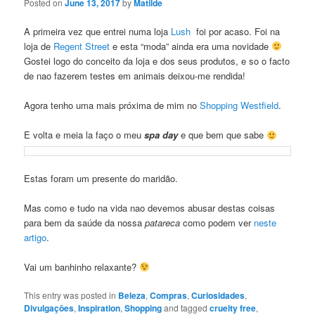
Posted on
June 13, 2017
by
Matilde
A primeira vez que entrei numa loja
Lush
foi por acaso. Foi na
loja de
Regent Street
e esta “moda” ainda era uma novidade
Gostei logo do conceito da loja e dos seus produtos, e so o facto
de nao fazerem testes em animais deixou-me rendida!
Agora tenho uma mais próxima de mim no
Shopping Westfield
.
E volta e meia la faço o meu
spa day
e que bem que sabe
Estas foram um presente do maridão.
Mas como e tudo na vida nao devemos abusar destas coisas
para bem da saúde da nossa
patareca
como podem ver
neste
artigo
.
Vai um banhinho relaxante?
This entry was posted in
Beleza
,
Compras
,
Curiosidades
,
Divulgaçōes
,
Inspiration
,
Shopping
and tagged
cruelty free
,