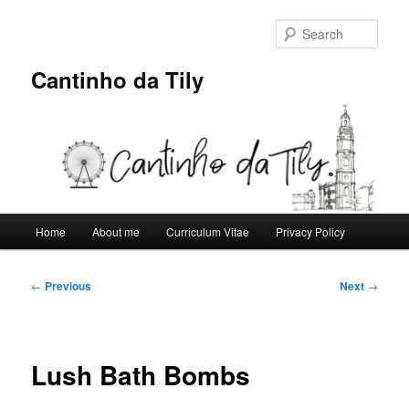
Skip
to
Sear
primary
content
Cantinho da Tily
Main
Home
About me
Curriculum Vitae
Privacy Policy
menu
Post
←
Previous
Next
→
navigation
Lush Bath Bombs