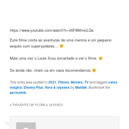
https://www.youtube.com/watch?v=05F8MmsiLQs
Este filme conta as aventuras de uma menina e um pequeno
esquilo com super-poderes…
Mais uma vez o Louis ficou encantado a ver o filme.
Se ainda não, viram ca em casa recomendamos
This entry was posted in
2021
,
Filmes
,
Movies
,
TV
and tagged
caixa
magica
,
Disney Plus
,
flora & ulysses
by
Matilde
. Bookmark the
permalink
.
4 THOUGHTS ON “
FLORA & ULYSSES
”