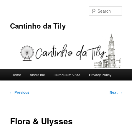
Skip
to
Sear
primary
content
Cantinho da Tily
Main
Home
About me
Curriculum Vitae
Privacy Policy
menu
Post
←
Previous
Next
→
navigation
Flora & Ulysses