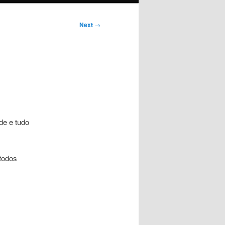
Next
→
de e tudo
todos