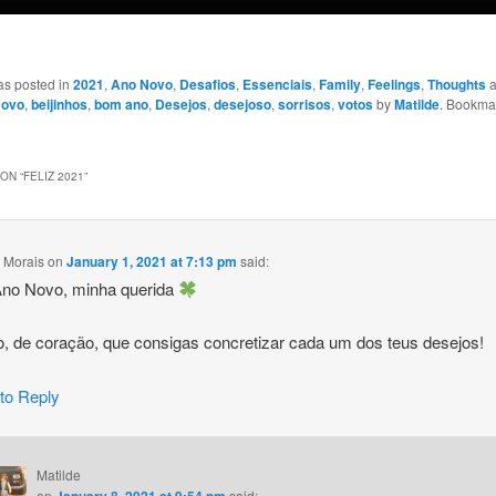
as posted in
2021
,
Ano Novo
,
Desafios
,
Essenciais
,
Family
,
Feelings
,
Thoughts
a
Novo
,
beijinhos
,
bom ano
,
Desejos
,
desejoso
,
sorrisos
,
votos
by
Matilde
. Bookma
ON “
FELIZ 2021
”
 Morais
on
January 1, 2021 at 7:13 pm
said:
Ano Novo, minha querida
, de coração, que consigas concretizar cada um dos teus desejos!
 to Reply
Matilde
on
January 8, 2021 at 9:54 pm
said: