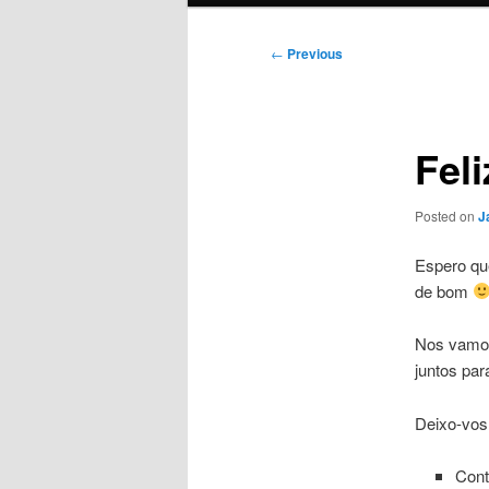
Post
←
Previous
navigation
Feli
Posted on
J
Espero qu
de bom
Nos vamos
juntos par
Deixo-vos
Cont