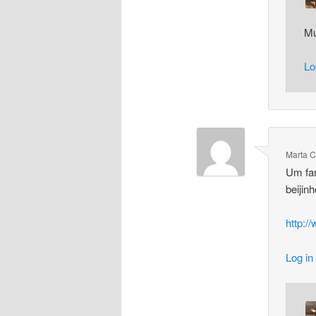
Mu
Lo
Marta C
Um fan
beijin
http:/
Log in