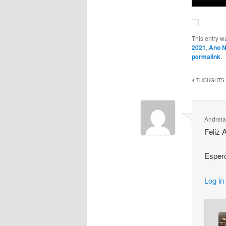
This entry w
2021
,
Ano 
permalink
.
4 THOUGHTS 
Andreia
Feliz 
Espero
Log in