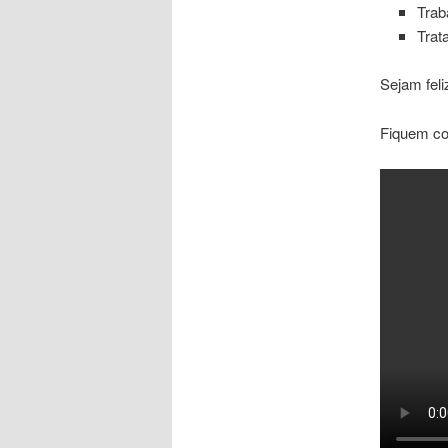
Trab
Trat
Sejam fel
Fiquem co