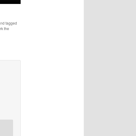
nd tagged
rk the