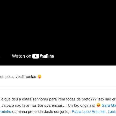
s pelas vestimentas
 e que deu a estas senhoras para irem todas de preto??? Isto nao e
Ja para nao falar nas transparências… Uiii tao originais!
Sara Ma
rminho
(a minha preferida deste conjunto),
Paula Lobo Antunes
,
Luci