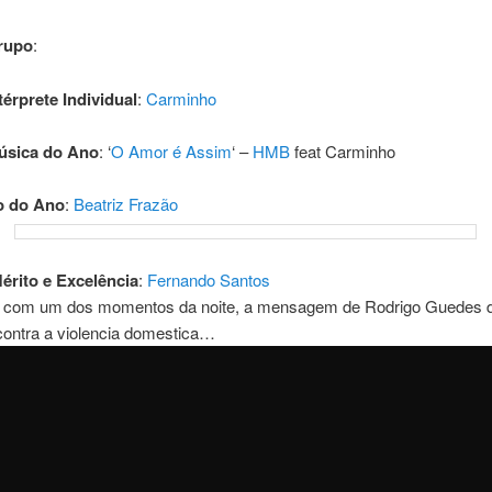
rupo
:
térprete Individual
:
Carminho
úsica do Ano
: ‘
O Amor é Assim
‘ –
HMB
feat Carminho
o do Ano
:
Beatriz Frazão
érito e Excelência
:
Fernando Santos
 com um dos momentos da noite, a mensagem de Rodrigo Guedes 
contra a violencia domestica…