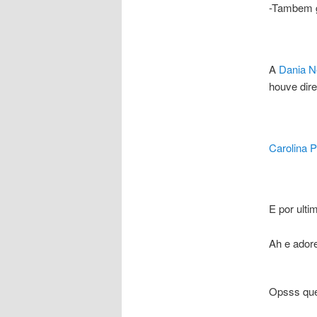
-Tambem g
A
Dania N
houve dire
Carolina P
E por ulti
Ah e adore
Opsss que