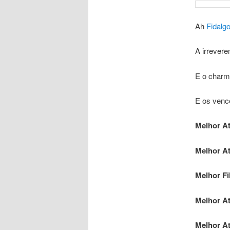
Ah
Fidalg
A irrever
E o charm
E os venc
Melhor At
Melhor A
Melhor F
Melhor At
Melhor At