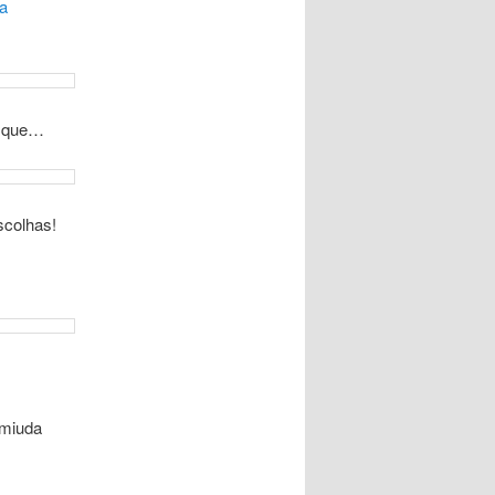
a
a que…
colhas!
 miuda