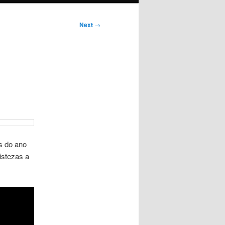
Next
→
s do ano
ristezas a