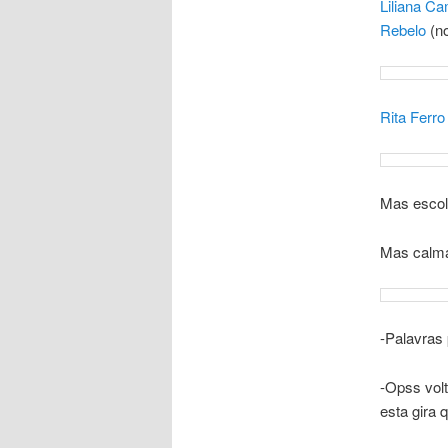
Liliana C
Rebelo
(no
Rita Ferro
Mas esco
Mas calma,
-Palavras
-Opss volt
esta gira 