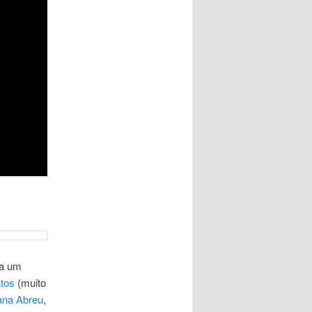
ra um
tos
(muito
ana Abreu
,