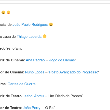
o
encia de
João Paulo Rodrigues
e zuca do
Thiago Lacerda
edores foram:
riz de Cinema
:
Ana Padrão
– ‘
Jogo de Damas
‘
tor de Cinema
:
Nuno Lopes
– ‘
Posto Avançado do Progresso
‘
ilme
:
Cartas da Guerra
riz de Teatro
:
Isabel Abreu
– ‘Um Diário de Preces’
or de Teatro
:
João Perry
– ‘O Pai’