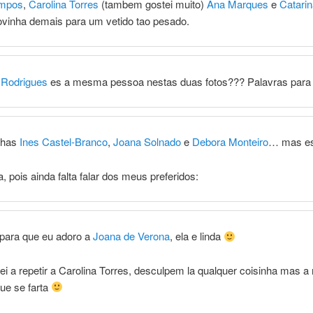
ampos
,
Carolina Torres
(tambem gostei muito)
Ana Marques
e
Catarin
vinha demais para um vetido tao pesado.
 Rodrigues
es a mesma pessoa nestas duas fotos??? Palavras par
lhas
Ines Castel-Branco
,
Joana Solnado
e
Debora Monteiro
… mas es
 pois ainda falta falar dos meus preferidos:
 para que eu adoro a
Joana de Verona
, ela e linda
ei a repetir a Carolina Torres, desculpem la qualquer coisinha mas a
que se farta