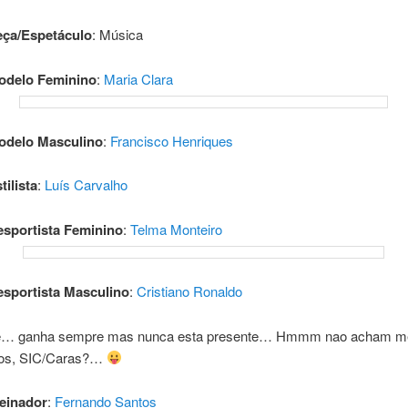
eça/Espetáculo
: Música
odelo Feminino
:
Maria Clara
odelo Masculino
:
Francisco Henriques
ilista
:
Luís Carvalho
sportista Feminino
:
Telma Monteiro
sportista Masculino
:
Cristiano Ronaldo
e… ganha sempre mas nunca esta presente… Hmmm nao acham mel
ros, SIC/Caras?…
einador
:
Fernando Santos