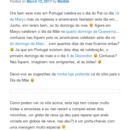
Posted on
March 12, 2017
by
Matilde
Ora bem este mes em Portugal celebra-se o dia do Pai no dia
19
de Março
mas os ingleses e americanos festejam este dia em…
Junho, sim leram bem, no 3o domingo do mes
Agora em
Março celebram o dia da Mãe no
quarto domingo da Quaresma
…
confusos nao fiquem pois os americanos celebram este dia no
2o domingo de Maio
… com quantos dias da mae ficamos entao?
Ja que em Portugal existem dois dias de celebração, o
primeiro domingo de maio e o dia
8 de Dezembro
Confusos?
Nao fiquem, imaginem nos emigrantes, ai as bidas!
Deixo-vos as sugestões da
minha loja preferida
cá do sitio para o
Dia da Mãe
Como podem ver no site acima, esta loja tem coisas muito
lindas e amorosas e eu nao resisti e comprei estes dois
miminhos, um globo de neve (ja deu para reparar que ando
viciada em globos de neve, nao deu?) e um porta-chaves com
uma mensgem muito especial