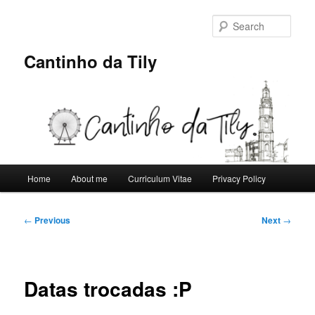
Skip
to
Sear
primary
content
Cantinho da Tily
Main
Home
About me
Curriculum Vitae
Privacy Policy
menu
Post
←
Previous
Next
→
navigation
Datas trocadas :P