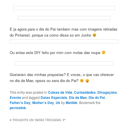
E ja agora para o dia do Pai tambem mas com imagens retiradas
do Pintarest, porque ca como disse so em Junho
Ou entao este DIY feito por mim com molas das roupa
Gostaram das minhas propostas? E voces, o que vao oferecer
no dia da Mae, opsss ou sera dia do Pai?
This entry was posted in
Coisas da Vida
,
Curiosidades
,
Divagaçōes
,
Events
and tagged
Datas Especiais
,
Dia da Mae
,
Dia do Pai
,
Father's Day
,
Mother's Day
,
Uk
by
Matilde
. Bookmark the
permalink
.
9 THOUGHTS ON “
DATAS TROCADAS :P
”