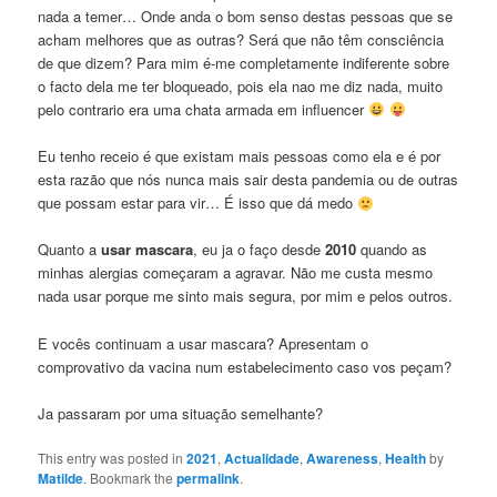
nada a temer… Onde anda o bom senso destas pessoas que se
acham melhores que as outras? Será que não têm consciência
de que dizem? Para mim é-me completamente indiferente sobre
o facto dela me ter bloqueado, pois ela nao me diz nada, muito
pelo contrario era uma chata armada em influencer
Eu tenho receio é que existam mais pessoas como ela e é por
esta razão que nós nunca mais sair desta pandemia ou de outras
que possam estar para vir… É isso que dá medo
Quanto a
usar mascara
, eu ja o faço desde
2010
quando as
minhas alergias começaram a agravar. Não me custa mesmo
nada usar porque me sinto mais segura, por mim e pelos outros.
E vocês continuam a usar mascara? Apresentam o
comprovativo da vacina num estabelecimento caso vos peçam?
Ja passaram por uma situação semelhante?
This entry was posted in
2021
,
Actualidade
,
Awareness
,
Health
by
Matilde
. Bookmark the
permalink
.