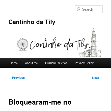
Skip
to
Sear
primary
content
Cantinho da Tily
Main
Home
About me
Curriculum Vitae
Privacy Policy
menu
Post
←
Previous
Next
→
navigation
Bloquearam-me no