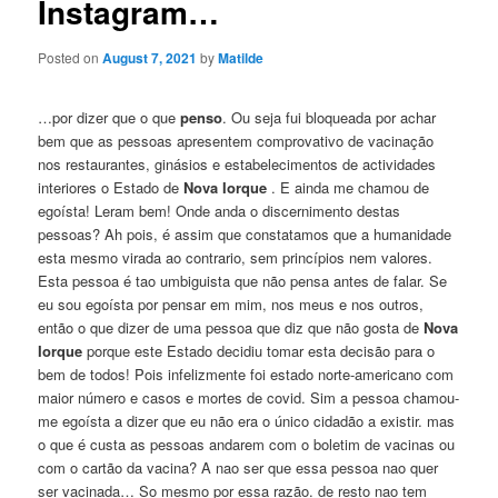
Instagram…
Posted on
August 7, 2021
by
Matilde
…por dizer que o que
penso
. Ou seja fui bloqueada por achar
bem que as pessoas apresentem comprovativo de vacinação
nos restaurantes, ginásios e estabelecimentos de actividades
interiores o Estado de
Nova Iorque
. E ainda me chamou de
egoísta! Leram bem! Onde anda o discernimento destas
pessoas? Ah pois, é assim que constatamos que a humanidade
esta mesmo virada ao contrario, sem princípios nem valores.
Esta pessoa é tao umbiguista que não pensa antes de falar. Se
eu sou egoísta por pensar em mim, nos meus e nos outros,
então o que dizer de uma pessoa que diz que não gosta de
Nova
Iorque
porque este Estado decidiu tomar esta decisão para o
bem de todos! Pois infelizmente foi estado norte-americano com
maior número e casos e mortes de covid. Sim a pessoa chamou-
me egoísta a dizer que eu não era o único cidadão a existir. mas
o que é custa as pessoas andarem com o boletim de vacinas ou
com o cartão da vacina? A nao ser que essa pessoa nao quer
ser vacinada… So mesmo por essa razão. de resto nao tem