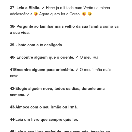
37- Leia a Biblia.
✓
Hehe ja a li toda num Verão na minha
adolescência
Agora quero ler o Corão.
38- Pergunte ao familiar mais velho da sua família como vai
a sua vida.
39- Jante com a tv desligada.
40- Encontre alguém que o oriente.
✓
O meu Rui
41Encontre alguém para orientá-lo.
✓
O meu irmão mais
novo.
42-Elogie alguém novo, todos os dias, durante uma
semana.
✓
43-Almoce com o seu irmão ou irmã.
44-Leia um livro que sempre quis ler.
45-Leia o seu livro preferido, uma segunda, terceira ou