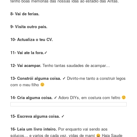
tenho boas memórias das nossas idas ao estádio das Antas.
8- Vai de ferias.
9- Visita outro país.
10- Actualiza o teu CV.
11- Vai ate la fora.✓
12- Vai acampar.
Tenho tantas saudades de acampar…
13- Constrói alguma coisa. ✓
Divirto-me tanto a construir legos
com o meu filho
14- Cria alguma coisa. ✓
Adoro DIYs, em costura com feltro
15- Escreva alguma coisa. ✓
16- Leia um livro inteiro.
Por enquanto vai sendo aos
soluços… e varios de cada vez, vidas de mami
Haja Saude