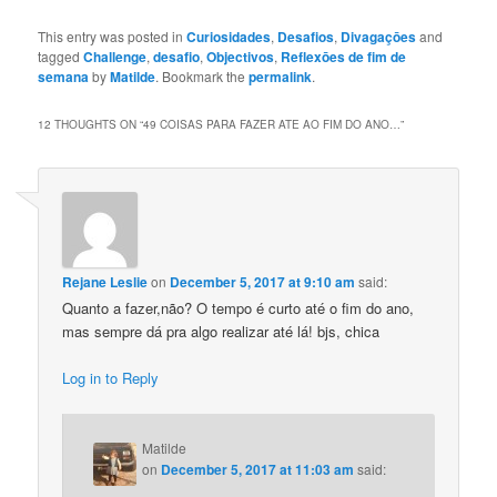
This entry was posted in
Curiosidades
,
Desafios
,
Divagaçōes
and
tagged
Challenge
,
desafio
,
Objectivos
,
Reflexōes de fim de
semana
by
Matilde
. Bookmark the
permalink
.
12 THOUGHTS ON “
49 COISAS PARA FAZER ATE AO FIM DO ANO…
”
Rejane Leslie
on
December 5, 2017 at 9:10 am
said:
Quanto a fazer,não? O tempo é curto até o fim do ano,
mas sempre dá pra algo realizar até lá! bjs, chica
Log in to Reply
Matilde
on
December 5, 2017 at 11:03 am
said: