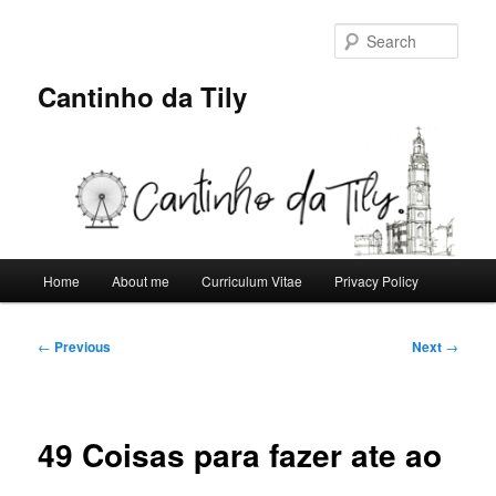
Skip
to
Sear
primary
content
Cantinho da Tily
Main
Home
About me
Curriculum Vitae
Privacy Policy
menu
Post
←
Previous
Next
→
navigation
49 Coisas para fazer ate ao