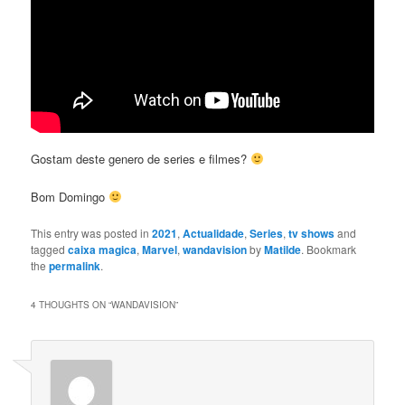
Gostam deste genero de series e filmes?
Bom Domingo
This entry was posted in
2021
,
Actualidade
,
Series
,
tv shows
and
tagged
caixa magica
,
Marvel
,
wandavision
by
Matilde
. Bookmark
the
permalink
.
4 THOUGHTS ON “
WANDAVISION
”